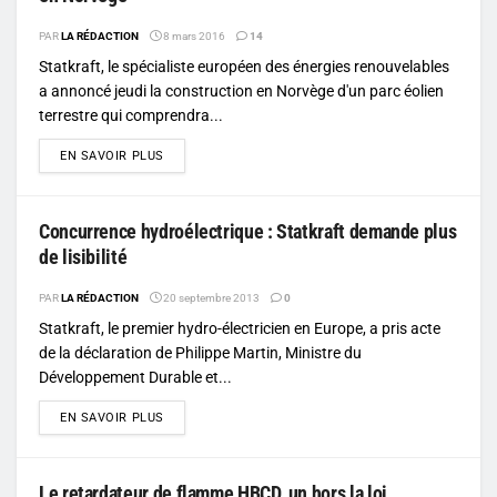
PAR
LA RÉDACTION
8 mars 2016
14
Statkraft, le spécialiste européen des énergies renouvelables
a annoncé jeudi la construction en Norvège d'un parc éolien
terrestre qui comprendra...
DETAILS
EN SAVOIR PLUS
Concurrence hydroélectrique : Statkraft demande plus
de lisibilité
PAR
LA RÉDACTION
20 septembre 2013
0
Statkraft, le premier hydro-électricien en Europe, a pris acte
de la déclaration de Philippe Martin, Ministre du
Développement Durable et...
DETAILS
EN SAVOIR PLUS
Le retardateur de flamme HBCD, un hors la loi