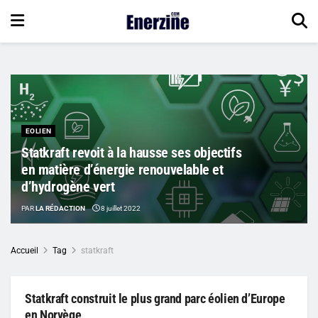
EOLIEN
Statkraft revoit à la hausse ses objectifs
en matière d’énergie renouvelable et
d’hydrogène vert
PAR
LA RÉDACTION
8 juillet 2022
Accueil
Tag
statkraft
Statkraft construit le plus grand parc éolien d’Europe
en Norvège