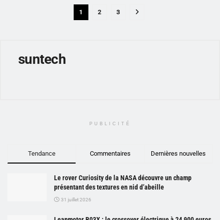
1
2
3
suntech
PUBLICITÉ
Tendance
Commentaires
Dernières nouvelles
Le rover Curiosity de la NASA découvre un champ
présentant des textures en nid d’abeille
31 juillet 2026
Leapmotor B03X : le crossover électrique à 24 900 euros