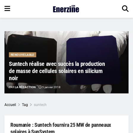
RENOUVELABLE
Suntech réalise avec succès la production
de masse de cellules solaires en silicium
noir
PAR
LA RÉDACTION
5 janvier 2018
Accueil
Tag
suntech
Roumanie : Suntech fournira 25 MW de panneaux
solaires à SunSystem