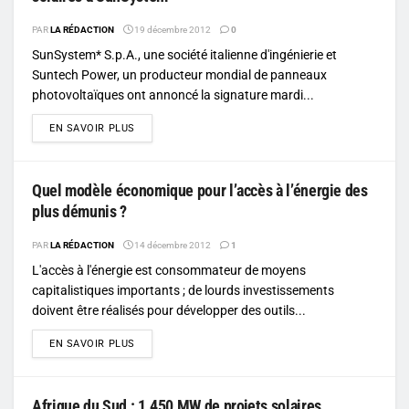
PAR
LA RÉDACTION
19 décembre 2012
0
SunSystem* S.p.A., une société italienne d'ingénierie et
Suntech Power, un producteur mondial de panneaux
photovoltaïques ont annoncé la signature mardi...
DETAILS
EN SAVOIR PLUS
Quel modèle économique pour l’accès à l’énergie des
plus démunis ?
PAR
LA RÉDACTION
14 décembre 2012
1
L'accès à l'énergie est consommateur de moyens
capitalistiques importants ; de lourds investissements
doivent être réalisés pour développer des outils...
DETAILS
EN SAVOIR PLUS
Afrique du Sud : 1.450 MW de projets solaires