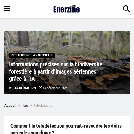
INTELLIGENCE ARTIFICIELLE
Informations précises sur la biodiversité
forestière à partir d’images aériennes
grâce à l’IA
PAR
LA RÉDACTION
15 décembre 2025
Accueil
Tag
teledetection
Comment la télédétection pourrait-résoudre les défis
agricoles mondiaux ?