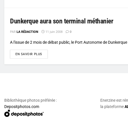
Dunkerque aura son terminal méthanier
PAR
LA RÉDACTION
11 juin 2008
0
A l'issue de 2 mois de débat public, le Port Autonome de Dunkerque (
DETAILS
EN SAVOIR PLUS
Bibliothèque photos préférée :
Enerzine est ré
Depositphotos.com
la plateforme
A