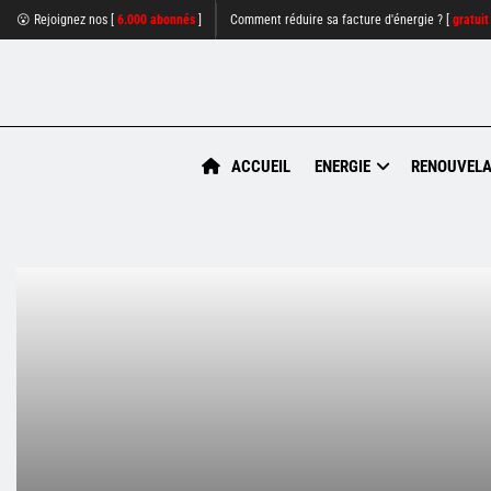
😮 Rejoignez nos [
6.000 abonnés
]
Comment réduire sa facture d'énergie ? [
gratuit
ACCUEIL
ENERGIE
RENOUVELA