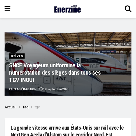
BRÈVES
SNCF Voyageurs uniformise la
numérotation des sièges dans tous ses
TGV INOUI
PAR
LA RÉDACTION
19 septembre 2025
Accueil
Tag
tgv
La grande vitesse arrive aux États-Unis sur rail avec le
NextGen Acela d’Alstom sur le corridor Nord-Est