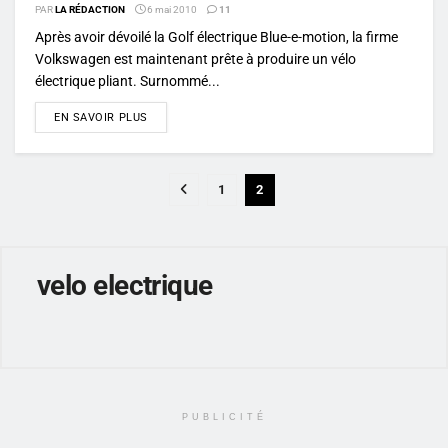
PAR
LA RÉDACTION
6 mai 2010
11
Après avoir dévoilé la Golf électrique Blue-e-motion, la firme
Volkswagen est maintenant prête à produire un vélo
électrique pliant. Surnommé...
DETAILS
EN SAVOIR PLUS
1
2
velo electrique
PUBLICITÉ