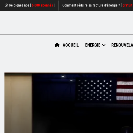
😮 Rejoignez nos [
6.000 abonnés
]
Comment réduire sa facture d'énergie ? [
gratuit
ACCUEIL
ENERGIE
RENOUVELA