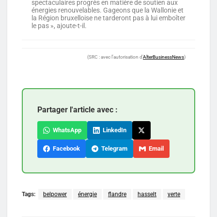
spectaculaires progrès en matière de soutien aux
énergies renouvelables. Gageons que la Wallonie et
la Région bruxelloise ne tarderont pas à lui emboîter
le pas », ajoute-t-il.
(SRC : avec l’autorisation d’
AlterBusinessNews
)
Partager l'article avec :
WhatsApp
LinkedIn
Facebook
Telegram
Email
Tags:
belpower
énergie
flandre
hasselt
verte