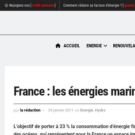
😮 Rejoignez nos [
6.000 abonnés
]
Comment réduire sa facture d'énergie ? [
gratuit
ACCUEIL
ENERGIE
RENOUVELA
France : les énergies mar
par
la rédaction
24 janvier 2011
en
Energie
,
Hydro
L’objectif de porter à 23 % la consommation d’énergie fin
des océans, qui représentent pour la France un espace i