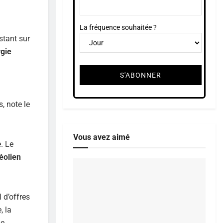
La fréquence souhaitée ?
stant sur
rgie
, note le
Vous avez aimé
. Le
éolien
 d’offres
, la
de