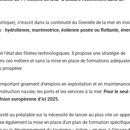
ntique), s’inscrit dans la continuité du Grenelle de la mer en insi
s :
hydrolienne, marémotrice, éolienne posée ou flottante, éne
t l’état des filières technologiques. Il propose une stratégie de
s ces métiers et sans la mise en place de formations adéquates
s prospérer.
n important gisement d’emplois en exploitation et en maintenance
struction navale, les ports et les services à la mer.
Pour le seul 
Union européenne d’ici 2025.
isté au préalable sur la nécessité de lancer au plus vite un appel
se également la mise en place d’un plan de formation spécifique
n ou le développement du tourisme « éolien » en mer, à l’image 