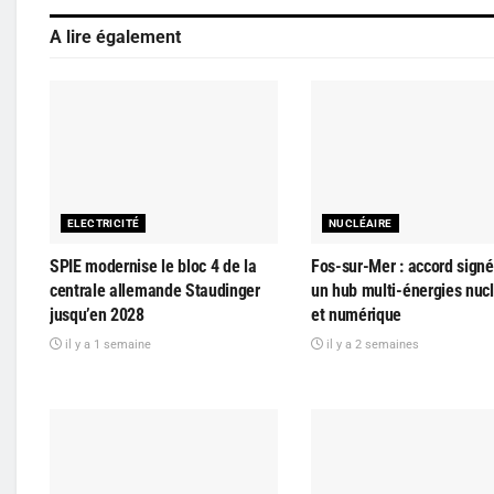
A lire également
ELECTRICITÉ
NUCLÉAIRE
SPIE modernise le bloc 4 de la
Fos-sur-Mer : accord signé
centrale allemande Staudinger
un hub multi-énergies nucl
jusqu’en 2028
et numérique
il y a 1 semaine
il y a 2 semaines