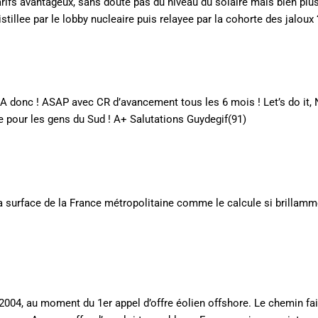
arifs avantageux, sans doute pas du niveau du solaire mais bien plu
tillee par le lobby nucleaire puis relayee par la cohorte des jaloux 
A+KA donc ! ASAP avec CR d’avancement tous les 6 mois ! Let’s do it
 pour les gens du Sud ! A+ Salutations Guydegif(91)
 la surface de la France métropolitaine comme le calcule si brillamm
 2004, au moment du 1er appel d’offre éolien offshore. Le chemin fa