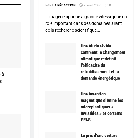
PAR
LA RÉDACTION
7 août 2026
0
L'imagerie optique à grande vitesse joue un
rôle important dans des domaines allant
de la recherche scientifique...
Une étude révèle
comment le changement
climatique redéfinit
l’efficacité du
refroidissement et la
e à
demande énergétique
s
Une invention
magnétique élimine les
microplastiques «
invisibles » et certains
PFAS
Le prix d’une voiture