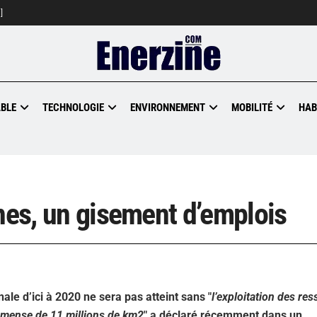
]
BLE
TECHNOLOGIE
ENVIRONNEMENT
MOBILITÉ
HAB
ines, un gisement d’emplois
ale d’ici à 2020 ne sera pas atteint sans "
l’exploitation des re
mmense de 11 millions de km2
" a déclaré récemment dans un