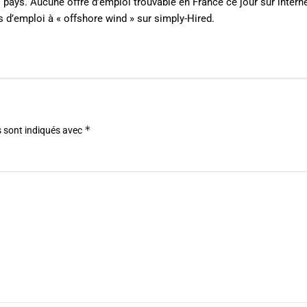
s pays. Aucune offre d’emploi trouvable en France ce jour sur intern
s d’emploi à « offshore wind » sur simply-Hired.
*
 sont indiqués avec