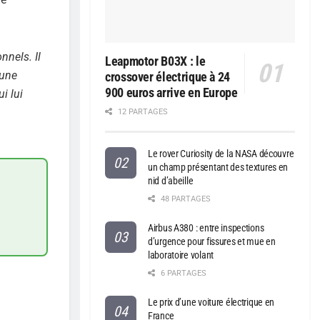
nnels. Il
Leapmotor B03X : le
’une
crossover électrique à 24
900 euros arrive en Europe
i lui
12 PARTAGES
Le rover Curiosity de la NASA découvre
un champ présentant des textures en
nid d’abeille
48 PARTAGES
Airbus A380 : entre inspections
d’urgence pour fissures et mue en
laboratoire volant
6 PARTAGES
Le prix d’une voiture électrique en
France