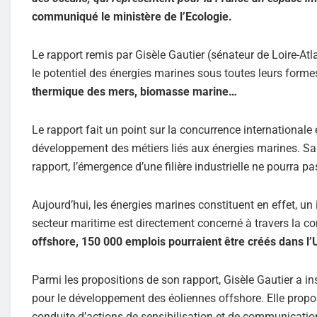
communiqué le ministère de l’Ecologie.
Le rapport remis par Gisèle Gautier (sénateur de Loire-Atla
le potentiel des énergies marines sous toutes leurs forme
thermique des mers, biomasse marine…
Le rapport fait un point sur la concurrence internationale e
développement des métiers liés aux énergies marines. San
rapport, l’émergence d’une filière industrielle ne pourra pa
Aujourd’hui, les énergies marines constituent en effet, u
secteur maritime est directement concerné à travers la con
offshore, 150 000 emplois pourraient être créés dans l’
Parmi les propositions de son rapport, Gisèle Gautier a ins
pour le développement des éoliennes offshore. Elle propo
conduite d’actions de sensibilisation et de communicatio