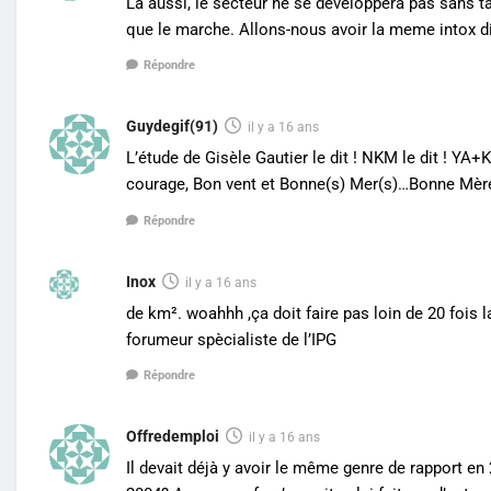
La aussi, le secteur ne se developpera pas sans t
que le marche. Allons-nous avoir la meme intox dis
Répondre
Guydegif(91)
il y a 16 ans
L’étude de Gisèle Gautier le dit ! NKM le dit ! Y
courage, Bon vent et Bonne(s) Mer(s)…Bonne Mère
Répondre
Inox
il y a 16 ans
de km². woahhh ,ça doit faire pas loin de 20 fois
forumeur spècialiste de l’IPG
Répondre
Offredemploi
il y a 16 ans
Il devait déjà y avoir le même genre de rapport en