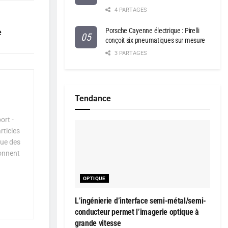
4 PARTAGES
Porsche Cayenne électrique : Pirelli
e
conçoit six pneumatiques sur mesure
3 PARTAGES
Tendance
ort -
rticles
que des
çonnent
OPTIQUE
L’ingénierie d’interface semi-métal/semi-
conducteur permet l’imagerie optique à
grande vitesse