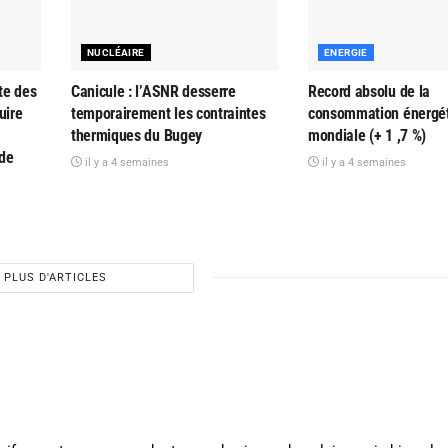
NUCLÉAIRE
ENERGIE
te des
Canicule : l’ASNR desserre
Record absolu de la
uire
temporairement les contraintes
consommation énergé
thermiques du Bugey
mondiale (+ 1 ,7 %)
 de
il y a 4 semaines
il y a 4 semaines
PLUS D'ARTICLES