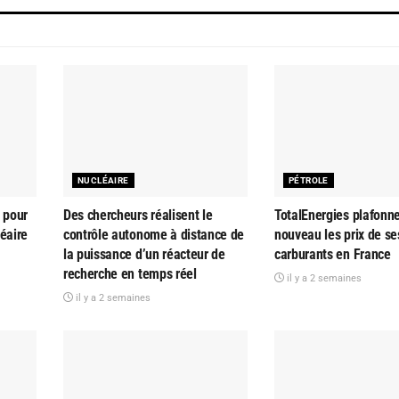
NUCLÉAIRE
PÉTROLE
 pour
Des chercheurs réalisent le
TotalEnergies plafonn
éaire
contrôle autonome à distance de
nouveau les prix de se
la puissance d’un réacteur de
carburants en France
recherche en temps réel
il y a 2 semaines
il y a 2 semaines