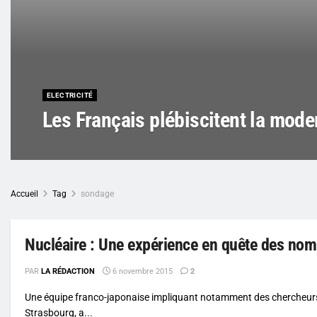
ELECTRICITÉ
Les Français plébiscitent la moder
Accueil
Tag
sondage
Nucléaire : Une expérience en quête des no
PAR
LA RÉDACTION
6 novembre 2015
2
Une équipe franco-japonaise impliquant notamment des chercheurs du
Strasbourg, a...