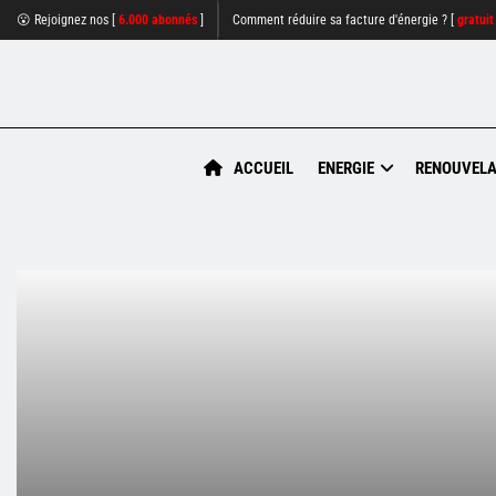
😮 Rejoignez nos [
6.000 abonnés
]
Comment réduire sa facture d'énergie ? [
gratuit
ACCUEIL
ENERGIE
RENOUVELA