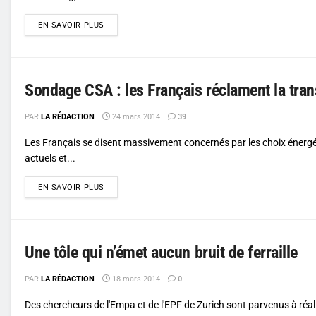
DETAILS
EN SAVOIR PLUS
Sondage CSA : les Français réclament la tran
PAR
LA RÉDACTION
24 mars 2014
39
Les Français se disent massivement concernés par les choix énerg
actuels et...
DETAILS
EN SAVOIR PLUS
Une tôle qui n’émet aucun bruit de ferraille
PAR
LA RÉDACTION
18 mars 2014
0
Des chercheurs de l'Empa et de l'EPF de Zurich sont parvenus à réal