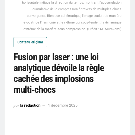
horizontale indique la direction du temps, montrant l'accumulation
cumulative de la compression à travers de multiples chocs
convergents. Bien que schématique, l'image traduit de manière
évocatrice l'harmonie et le rythme qui sous-tendent la dynamique
extrême de la matière sous compression. (Crédit : M. Murakami)
Contenu original
Fusion par laser : une loi
analytique dévoile la règle
cachée des implosions
multi‑chocs
par
la rédaction
1 décembre 2025