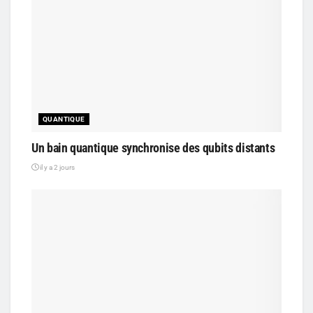
QUANTIQUE
Un bain quantique synchronise des qubits distants
il y a 2 jours