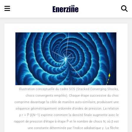
Illustration conceptuelle du cadre SCS (Stacked Converging Shocks,
chocs convergents empilés). Chaque étape successive du choc
comprime davantage la cible de manière auto-similaire, produisant une
séquence géométriquement ordonnée d'ondes de pression. La relation
ρ r ∝ P̂ β(N−1) exprime comment la densité finale augmente avec le
rapport de pression d'étape à étape P̂ et le nombre de chocs N, où β est
une constante déterminée par l'indice adiabatique γ. La flèche