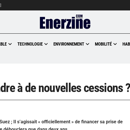
]
BLE
TECHNOLOGIE
ENVIRONNEMENT
MOBILITÉ
HAB
ndre à de nouvelles cessions ?
uez ; Il s’agissait « officiellement » de financer sa prise de
 se débouclera que dans deux ans.