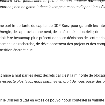
 doubles. Cette justification ne peut que nous inquiéter davantage
ortant, rien ne garantit dans le temps que cette disposition « F
ne part importante du capital de GDF Suez pour garantir les inté
rgie, de l’approvisionnement, de la sécurité industrielle, du
t doit être beaucoup plus présent dans les décisions de l’entrepri
ssement, de recherche, de développement des projets et des co
ansition énergétique.
st mise à mal par les deux décrets car c’est la minorité de blocag
e respecte plus la loi, nous sommes en droit de nous poser des q
 le Conseil d’État en excès de pouvoir pour contester la validit