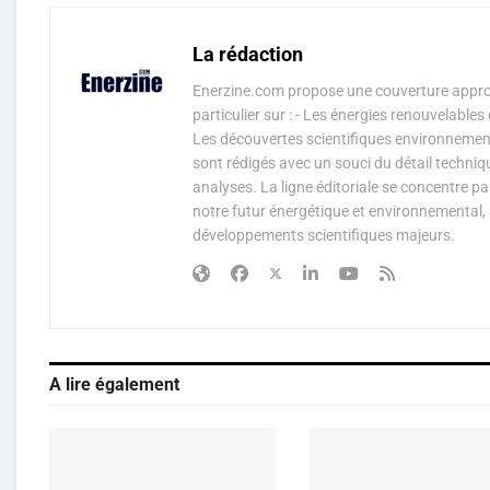
La rédaction
Enerzine.com propose une couverture approf
particulier sur : - Les énergies renouvelable
Les découvertes scientifiques environnementa
sont rédigés avec un souci du détail techniq
analyses. La ligne éditoriale se concentre p
notre futur énergétique et environnemental, 
développements scientifiques majeurs.
A lire également