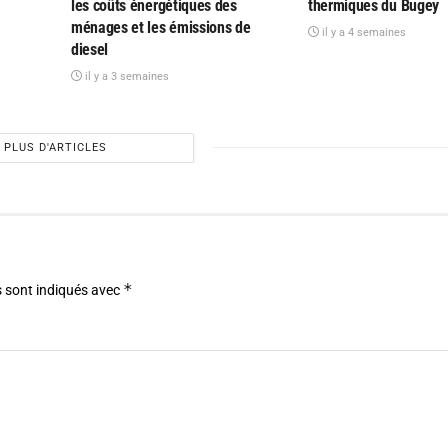
les coûts énergétiques des
thermiques du Bugey
ménages et les émissions de
il y a 4 semaines
diesel
il y a 3 semaines
PLUS D'ARTICLES
*
 sont indiqués avec