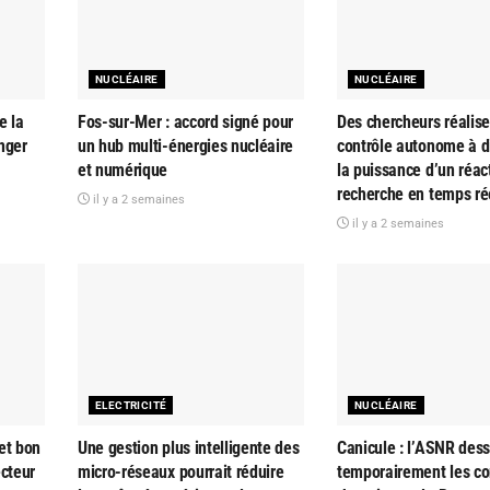
NUCLÉAIRE
NUCLÉAIRE
e la
Fos-sur-Mer : accord signé pour
Des chercheurs réalise
nger
un hub multi-énergies nucléaire
contrôle autonome à d
et numérique
la puissance d’un réac
recherche en temps ré
il y a 2 semaines
il y a 2 semaines
ELECTRICITÉ
NUCLÉAIRE
et bon
Une gestion plus intelligente des
Canicule : l’ASNR dess
ecteur
micro-réseaux pourrait réduire
temporairement les co