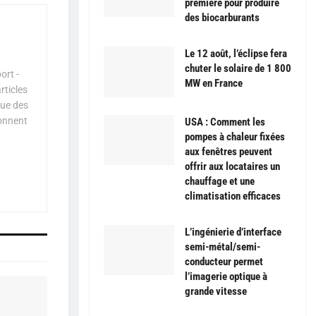
première pour produire
des biocarburants
Le 12 août, l’éclipse fera
chuter le solaire de 1 800
ort -
MW en France
rticles
que des
çonnent
USA : Comment les
pompes à chaleur fixées
aux fenêtres peuvent
offrir aux locataires un
chauffage et une
climatisation efficaces
L’ingénierie d’interface
semi-métal/semi-
conducteur permet
l’imagerie optique à
grande vitesse