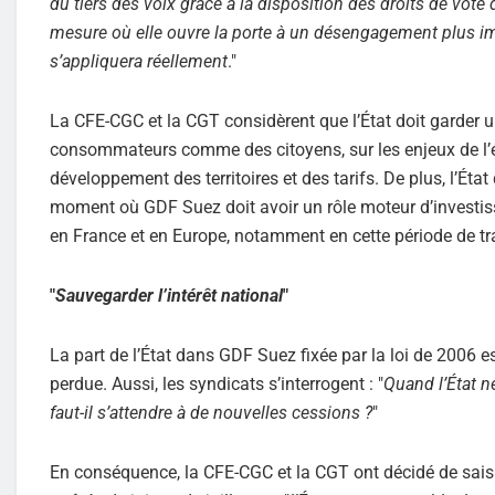
du tiers des voix grâce à la disposition des droits de vote
mesure où elle ouvre la porte à un désengagement plus imp
s’appliquera réellement
."
La CFE-CGC et la CGT considèrent que l’État doit garder u
consommateurs comme des citoyens, sur les enjeux de l’éne
développement des territoires et des tarifs. De plus, l’Éta
moment où GDF Suez doit avoir un rôle moteur d’investi
en France et en Europe, notamment en cette période de tr
"
Sauvegarder l’intérêt national
"
La part de l’État dans GDF Suez fixée par la loi de 2006 e
perdue. Aussi, les syndicats s’interrogent : "
Quand l’État n
faut-il s’attendre à de nouvelles cessions ?
"
En conséquence, la CFE-CGC et la CGT ont décidé de saisir