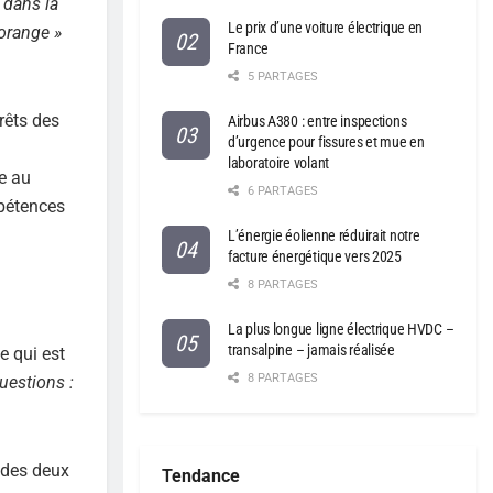
 dans la
Le prix d’une voiture électrique en
lorange »
France
5 PARTAGES
rêts des
Airbus A380 : entre inspections
d’urgence pour fissures et mue en
laboratoire volant
se au
6 PARTAGES
mpétences
L’énergie éolienne réduirait notre
facture énergétique vers 2025
8 PARTAGES
La plus longue ligne électrique HVDC –
transalpine – jamais réalisée
e qui est
8 PARTAGES
uestions :
é des deux
Tendance