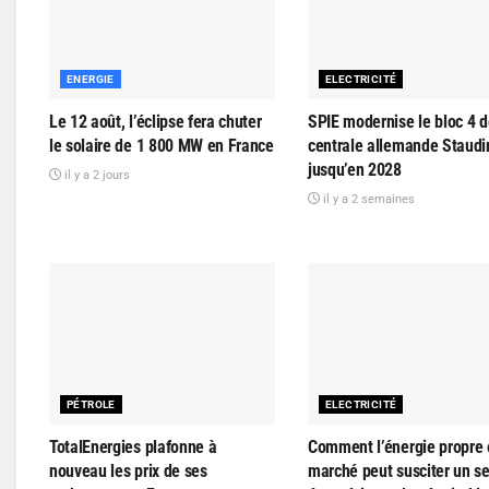
ENERGIE
ELECTRICITÉ
Le 12 août, l’éclipse fera chuter
SPIE modernise le bloc 4 d
le solaire de 1 800 MW en France
centrale allemande Staudi
jusqu’en 2028
il y a 2 jours
il y a 2 semaines
PÉTROLE
ELECTRICITÉ
TotalEnergies plafonne à
Comment l’énergie propre 
nouveau les prix de ses
marché peut susciter un s