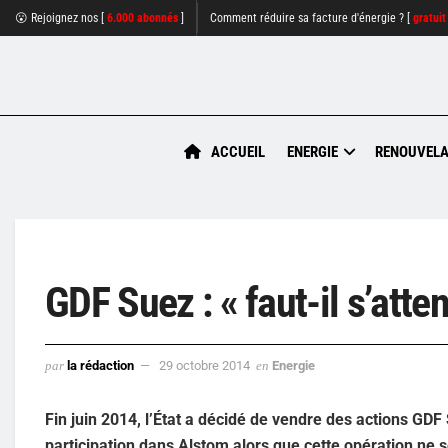
😮 Rejoignez nos [
6.000 abonnés
]
Comment réduire sa facture d'énergie ? [
gratuit
ACCUEIL
ENERGIE
RENOUVELA
GDF Suez : « faut-il s’atte
par
la rédaction
29 octobre 2014
en
Energie
Fin juin 2014, l’État a décidé de vendre des actions GDF S
participation dans Alstom alors que cette opération ne