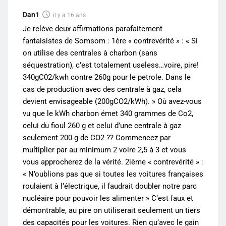
Dan1
il y a 16 ans
Je relève deux affirmations parafaitement
fantaisistes de Somsom : 1ère « contrevérité » : « Si
on utilise des centrales à charbon (sans
séquestration), c’est totalement useless…voire, pire!
340gC02/kwh contre 260g pour le petrole. Dans le
cas de production avec des centrale à gaz, cela
devient envisageable (200gCO2/kWh). » Où avez-vous
vu que le kWh charbon émet 340 grammes de Co2,
celui du fioul 260 g et celui d’une centrale à gaz
seulement 200 g de CO2 ?? Commencez par
multiplier par au minimum 2 voire 2,5 à 3 et vous
vous approcherez de la vérité. 2ième « contrevérité » :
« N’oublions pas que si toutes les voitures françaises
roulaient à l’électrique, il faudrait doubler notre parc
nucléaire pour pouvoir les alimenter » C’est faux et
démontrable, au pire on utiliserait seulement un tiers
des capacités pour les voitures. Rien qu’avec le gain