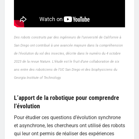
Des robots construits par des ingénieurs de l’université de Californie à
San Diego ont contribué à une avancée majeure dans la compréhension
de l’évolution du vol des insectes, décrite dans le numéro du 4 octobre
2023 de la revue Nature. L’étude est le fruit d’une collaboration de six
ans entre des roboticiens de l’UC San Diego et des biophysiciens du
Georgia Institute of Technology.
L’apport de la robotique pour comprendre
l’évolution
Pour étudier ces questions d’évolution synchrone
et asynchrone, les chercheurs ont utilisé des robots
qui leur ont permis de réaliser des expériences