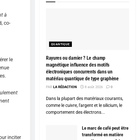
t à
, co-
QUANTIQUE
Rayures ou damier ? Le champ
rer le
magnétique influence des motifs
tenue
électroniques concurrents dans un
es.
matériau quantique de type graphène
PAR
LA RÉDACTION
8 août 2026
0
ulement
Dans la plupart des matériaux courants,
ement
comme le cuivre, l'argent et le silicium, le
comportement des électrons...
Le marc de café peut être
transformé en matière
ur inciter