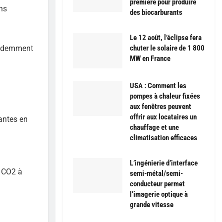
première pour produire
ns
des biocarburants
Le 12 août, l’éclipse fera
écédemment
chuter le solaire de 1 800
MW en France
USA : Comment les
pompes à chaleur fixées
aux fenêtres peuvent
offrir aux locataires un
antes en
chauffage et une
climatisation efficaces
L’ingénierie d’interface
e CO2 à
semi-métal/semi-
conducteur permet
l’imagerie optique à
grande vitesse