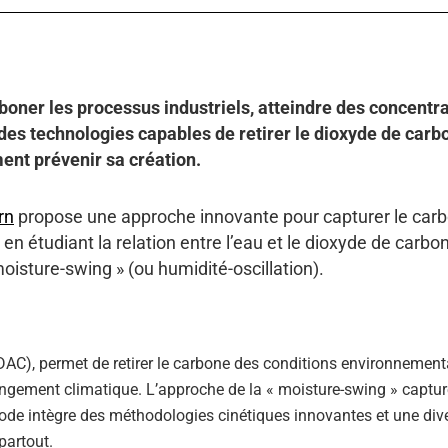
ner les processus industriels, atteindre des concentra
des technologies capables de retirer le dioxyde de carb
ent prévenir sa création.
rn
propose une approche innovante pour capturer le car
n étudiant la relation entre l’eau et le dioxyde de carbo
oisture-swing » (ou humidité-oscillation).
DAC), permet de retirer le carbone des conditions environnement
hangement climatique. L’approche de la « moisture-swing » captu
thode intègre des méthodologies cinétiques innovantes et une dive
partout.