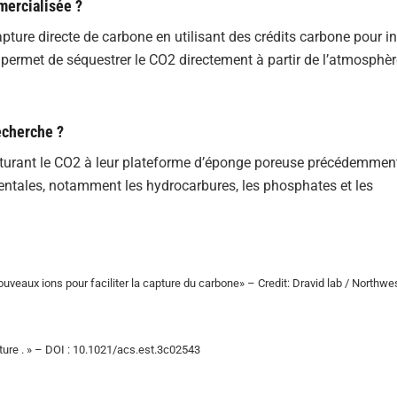
mercialisée ?
pture directe de carbone en utilisant des crédits carbone pour inc
ermet de séquestrer le CO2 directement à partir de l’atmosphère
recherche ?
apturant le CO2 à leur plateforme d’éponge poreuse précédemmen
entales, notamment les hydrocarbures, les phosphates et les
ouveaux ions pour faciliter la capture du carbone» – Credit: Dravid lab / Northwe
pture . » – DOI : 10.1021/acs.est.3c02543