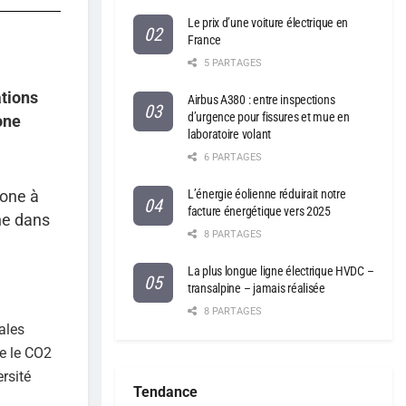
Le prix d’une voiture électrique en
France
5 PARTAGES
tions
Airbus A380 : entre inspections
d’urgence pour fissures et mue en
one
laboratoire volant
6 PARTAGES
L’énergie éolienne réduirait notre
bone à
facture énergétique vers 2025
ne dans
8 PARTAGES
La plus longue ligne électrique HVDC –
transalpine – jamais réalisée
8 PARTAGES
ales
re le CO2
rsité
Tendance