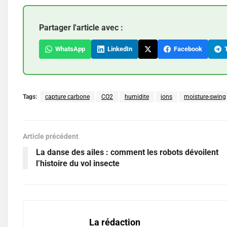
Partager l'article avec :
WhatsApp
LinkedIn
Facebook
T
Tags:
capture carbone
CO2
humidite
ions
moisture-swing
Article précédent
La danse des ailes : comment les robots dévoilent
l’histoire du vol insecte
La rédaction