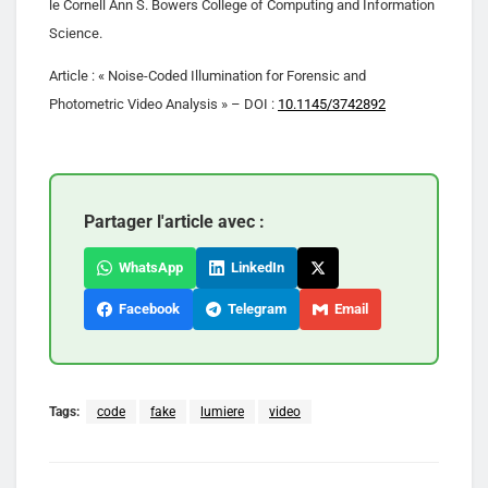
le Cornell Ann S. Bowers College of Computing and Information
Science.
Article : « Noise-Coded Illumination for Forensic and
Photometric Video Analysis » – DOI :
10.1145/3742892
Partager l'article avec :
WhatsApp
LinkedIn
Facebook
Telegram
Email
Tags:
code
fake
lumiere
video