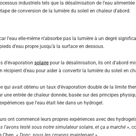
ocessus industriels tels que la désalinisation de l’eau alimentée
l’étape de conversion de la lumière du soleil en chaleur d’abord.
 l’eau elle-même n’absorbe pas la lumière à un degré significat
pieds d’eau propre jusqu’à la surface en dessous.
us d’évaporation
solaire
pour la désalinisation, ils ont d’abord mi
récipient d’eau pour aider à convertir la lumière du soleil en ch
upe qui avait obtenu un taux d’évaporation double de la limite th
our une entrée de chaleur donnée, basée sur des principes physiq
expériences que l’eau était liée dans un hydrogel.
cheurs ont commencé leurs propres expériences avec des hydrogels
 l’avons testé sous notre simulateur solaire, et ça a marché
», c
ng Chen. «
Donc, nous les croyons maintenant
».