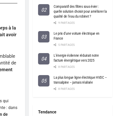
Comparatif des filtres sous évier :
quelle solution choisir pour améliorer la
qualité de l’eau du robinet ?
9 PARTAGES
rps à la
Le prix d’une voiture électrique en
it avoir
France
5 PARTAGES
L’énergie éolienne réduirait notre
emblable
facture énergétique vers 2025
ntité de
8 PARTAGES
lement
La plus longue ligne électrique HVDC –
transalpine – jamais réalisée
8 PARTAGES
s qui
nte : dans
Tendance
in de