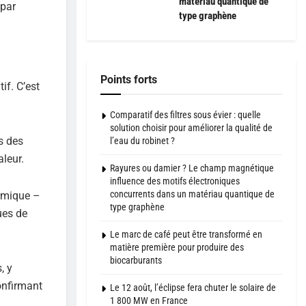
matériau quantique de
 par
type graphène
Points forts
if. C’est
Comparatif des filtres sous évier : quelle
solution choisir pour améliorer la qualité de
s des
l’eau du robinet ?
aleur.
Rayures ou damier ? Le champ magnétique
influence des motifs électroniques
concurrents dans un matériau quantique de
ermique –
type graphène
ues de
Le marc de café peut être transformé en
matière première pour produire des
biocarburants
, y
onfirmant
Le 12 août, l’éclipse fera chuter le solaire de
1 800 MW en France