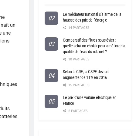
Le médiateur national s’alarme de la
une
hausse des prix de l’énergie
nnaît un
14 PARTAGES
e une
Comparatif des filtres sous évier :
tions
quelle solution choisir pour améliorer la
qualité de l’eau du robinet ?
10 PARTAGES
Selon la CRE, la CSPE devrait
augmenter de 11% en 2016
chniques
15 PARTAGES
Le prix d’une voiture électrique en
France
duits
5 PARTAGES
atteries