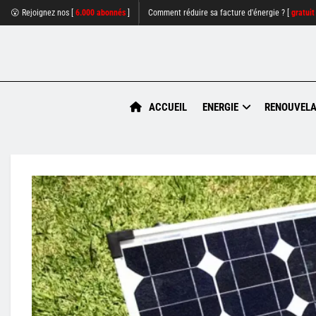
😮 Rejoignez nos [
6.000 abonnés
]
Comment réduire sa facture d'énergie ? [
gratuit
ACCUEIL
ENERGIE
RENOUVELA