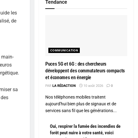
Tendance
uide les
lisé, de
COMMUNICATION
e main-
Puces 5G et 6G : des chercheurs
 euros
développent des commutateurs compacts
ergétique.
et économes en énergie
PAR
LA RÉDACTION
10 août 2026
0
miser sa
 des
Nos téléphones mobiles traitent
aujourd'hui bien plus de signaux et de
services sans fil que les générations...
Oui, respirer la fumée des incendies de
forêt peut nuire à votre santé, voici