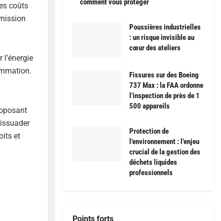
comment vous protéger
les coûts
émission
Poussières industrielles
: un risque invisible au
cœur des ateliers
 l’énergie
ommation.
Fissures sur des Boeing
737 Max : la FAA ordonne
l’inspection de près de 1
500 appareils
roposant
dissuader
Protection de
its et
l’environnement : l’enjeu
crucial de la gestion des
déchets liquides
professionnels
Points forts