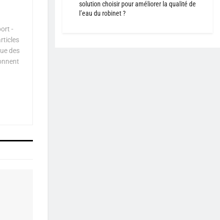
solution choisir pour améliorer la qualité de
l’eau du robinet ?
ort -
rticles
que des
çonnent