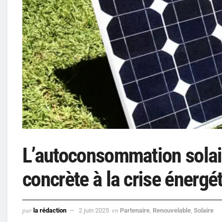
L’autoconsommation solai
concrète à la crise énergé
par
la rédaction
2 juin 2025
en
Partenaire
,
Renouvelable
,
Solaire