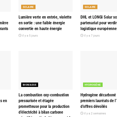
SOLAIRE
SOLAIRE
Lumière verte en entrée, violette
DHL et LONGi Solar sc
mière
en sortie : une faible énergie
partenariat pour verdir
rants
convertie en haute énergie
logistique européenne
il y a 5 jours
il y a 7 jours
BIOMASSE
HYDROGÈNE
La combustion oxy-combustion
Hydrogène décarboné : 
ts en
pressurisée et étagée
premiers lauréats de l
prometteuse pour la production
d’offres dévoilés
d’électricité à bilan carbone
il y a 2 semaines