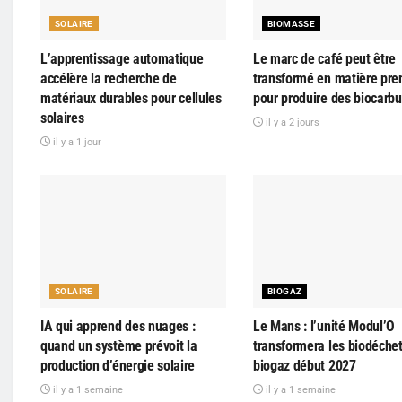
SOLAIRE
BIOMASSE
L’apprentissage automatique
Le marc de café peut être
accélère la recherche de
transformé en matière pre
matériaux durables pour cellules
pour produire des biocarbu
solaires
il y a 2 jours
il y a 1 jour
SOLAIRE
BIOGAZ
IA qui apprend des nuages :
Le Mans : l’unité Modul’O
quand un système prévoit la
transformera les biodéche
production d’énergie solaire
biogaz début 2027
il y a 1 semaine
il y a 1 semaine