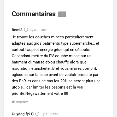
Commentaires
5
Remi8
il y a 18 ans
Je trouve les couches minces particulierement
adaptés aux gros batiments type supermarché… et
surtout l’aspect énergie grise qui en découle.
Cependant mettre du PV couche mince sur un
batiment climatisé et/ou chauffé alors que
isoolation, étanchéité…Bref vous m’avez comprit,
agissons sur la base avant de vouloir produite par
des EnR, et dans ce cas les 20% ne seront plus une
utopie… car limiter les besoins est la vrai
priorité.Négawattement votre !!!!
Répondre
Guydegif(91)
il y a 18 ans