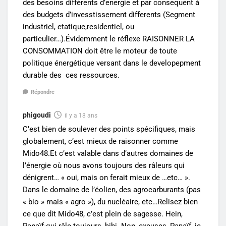
des besoins différents d’energie et par consequent à
des budgets d’invesstissement differents (Segment
industriel, etatique,residentiel, ou
particulier…).Évidemment le réflexe RAISONNER LA
CONSOMMATION doit être le moteur de toute
politique énergétique versant dans le developepment
durable des ces ressources.
Répondre
phigoudi
il y a 18 ans
C’est bien de soulever des points spécifiques, mais
globalement, c’est mieux de raisonner comme
Mido48.Et c’est valable dans d’autres domaines de
l’énergie où nous avons toujours des râleurs qui
dénigrent… « oui, mais on ferait mieux de …etc… ».
Dans le domaine de l’éolien, des agrocarburants (pas
« bio » mais « agro »), du nucléaire, etc…Relisez bien
ce que dit Mido48, c’est plein de sagesse. Hein,
Panaïf-qui râle toujours, hihi. Non, excuses, Panaïf, je