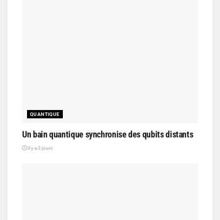
QUANTIQUE
Un bain quantique synchronise des qubits distants
il y a 3 jours