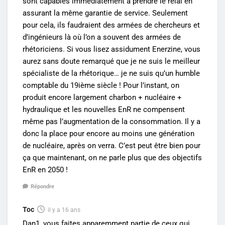
sont capables immédiatement à prendre le relai en
assurant la même garantie de service. Seulement
pour cela, ils faudraient des armées de chercheurs et
d’ingénieurs là où l’on a souvent des armées de
rhétoriciens. Si vous lisez assidument Enerzine, vous
aurez sans doute remarqué que je ne suis le meilleur
spécialiste de la rhétorique… je ne suis qu’un humble
comptable du 19ième siècle ! Pour l’instant, on
produit encore largement charbon + nucléaire +
hydraulique et les nouvelles EnR ne compensent
même pas l’augmentation de la consommation. Il y a
donc la place pour encore au moins une génération
de nucléaire, après on verra. C’est peut être bien pour
ça que maintenant, on ne parle plus que des objectifs
EnR en 2050 !
Répondre
Toc
il y a 16 ans
Dan1, vous faites apparemment partie de ceux qui