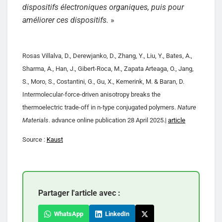
dispositifs électroniques organiques, puis pour
améliorer ces dispositifs.
»
Rosas Villalva, D., Derewjanko, D., Zhang, Y., Liu, Y., Bates, A.,
Sharma, A., Han, J., Gibert-Roca, M., Zapata Arteaga, O., Jang,
S., Moro, S., Costantini, G., Gu, X., Kemerink, M. & Baran, D.
Intermolecular-force-driven anisotropy breaks the
thermoelectric trade-off in n-type conjugated polymers.
Nature
Materials
. advance online publication 28 April 2025.|
article
Source :
Kaust
Partager l'article avec :
WhatsApp
LinkedIn