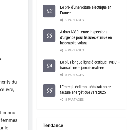
n
Le prix d’une voiture électrique en
France
5 PARTAGES
Airbus A380 : entre inspections
d’urgence pour fissures et mue en
laboratoire volant
6 PARTAGES
s
La plus longue ligne électrique HVDC –
transalpine – jamais réalisée
8 PARTAGES
ements du
L’énergie éolienne réduirait notre
’œuvre,
facture énergétique vers 2025
8 PARTAGES
nt connu
es femmes
Tendance
ur le