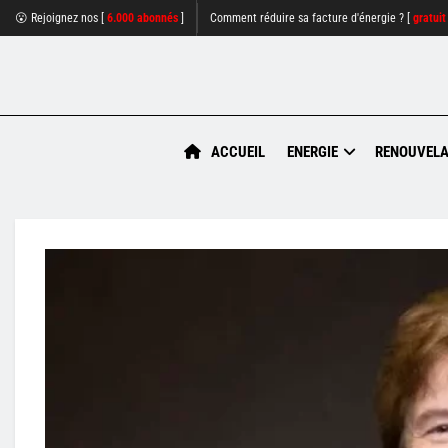
😮 Rejoignez nos [
6.000 abonnés
]
Comment réduire sa facture d'énergie ? [
gratuit
ACCUEIL
ENERGIE
RENOUVELA