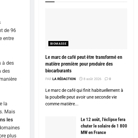
s
nt de 96
e entre
BIOMASSE
Le marc de café peut être transformé en
s à des
matière première pour produire des
biocarburants
à des
 manière
PAR
LA RÉDACTION
8 août 2026
0
Le marc de café qui finit habituellement à
la poubelle peut avoir une seconde vie
e la
comme matière...
s. Mais
Le 12 août, l’éclipse fera
ns les
chuter le solaire de 1 800
 domaines
MW en France
ore plus