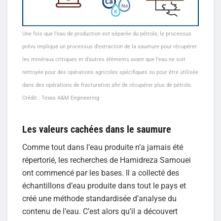
Une fois que l’eau de production est séparée du pétrole, le processus
prévu implique un processus d’extraction de la saumure pour récupérer
les minéraux critiques et d’autres éléments avant que l’eau ne soit
nettoyée pour des opérations agricoles spécifiques ou pour être utilisée
dans des opérations de fracturation afin de récupérer plus de pétrole.
Crédit : Texas A&M Engineering
Les valeurs cachées dans le saumure
Comme tout dans l’eau produite n’a jamais été
répertorié, les recherches de Hamidreza Samouei
ont commencé par les bases. Il a collecté des
échantillons d’eau produite dans tout le pays et
créé une méthode standardisée d’analyse du
contenu de l’eau. C’est alors qu’il a découvert