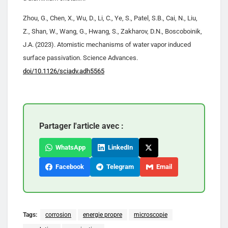
Zhou, G., Chen, X., Wu, D., Li, C., Ye, S., Patel, S.B., Cai, N., Liu,
Z., Shan, W., Wang, G., Hwang, S., Zakharov, D.N., Boscoboinik,
J.A. (2023). Atomistic mechanisms of water vapor induced
surface passivation. Science Advances.
doi/10.1126/sciadv.adh5565
Partager l'article avec :
WhatsApp
LinkedIn
Facebook
Telegram
Email
Tags:
corrosion
energie propre
microscopie