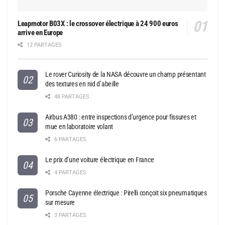
Leapmotor B03X : le crossover électrique à 24 900 euros
arrive en Europe
12 PARTAGES
Le rover Curiosity de la NASA découvre un champ présentant
des textures en nid d’abeille
48 PARTAGES
Airbus A380 : entre inspections d’urgence pour fissures et
mue en laboratoire volant
6 PARTAGES
Le prix d’une voiture électrique en France
4 PARTAGES
Porsche Cayenne électrique : Pirelli conçoit six pneumatiques
sur mesure
3 PARTAGES