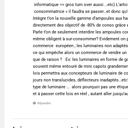
informatique => gros turn over aussi …etc) L’arti
consommatrice » il faudra se passer…et donc qu
Intègre t’on la nouvelle gamme d’ampoules aux ha
directement des objectif de -80% de conso grâce
Parle t’on de seulement interdire les ampoules con
même obligent à sur-consommer? Evidement on p
commerce européen , les luminaires non adaptés 
ce qui empêche alors un commerce de vendre un 
que de raison ? Ex: les luminaires en forme de g
souvent même entouré de mini capots grandemen
lois permettra aux concepteurs de luminaire de co
jours non translucides, déflecteurs inadaptés…etc?
type de luminaire … alors pourquoi pas une étique
et à passer cette lois en réel , autant aller jusqu’
Répondre