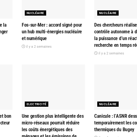
NUCLÉAIRE
NUCLÉAIRE
e la
Fos-sur-Mer : accord signé pour
Des chercheurs réalise
nger
un hub multi-énergies nucléaire
contrôle autonome à d
et numérique
la puissance d’un réac
recherche en temps ré
il y a 2 semaines
il y a 2 semaines
ELECTRICITÉ
NUCLÉAIRE
et bon
Une gestion plus intelligente des
Canicule : l’ASNR dess
ecteur
micro-réseaux pourrait réduire
temporairement les co
les coûts énergétiques des
thermiques du Bugey
ménages et les émissions de