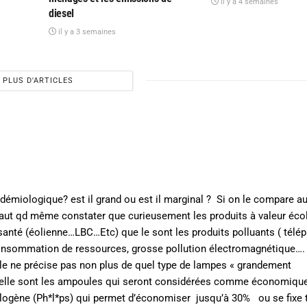
il y a 4 semaines
diesel
il y a 3 semaines
PLUS D'ARTICLES
pidémiologique? est il grand ou est il marginal ? Si on le compare a
Faut qd même constater que curieusement les produits à valeur éco
santé (éolienne…LBC…Etc) que le sont les produits polluants ( télé
consommation de ressources, grosse pollution électromagnétique….
cle ne précise pas non plus de quel type de lampes « grandement
’elle sont les ampoules qui seront considérées comme économiqu
logène (Ph*l*ps) qui permet d’économiser jusqu’à 30% ou se fixe 