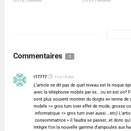
il y a 2 semaines
il y a 3 semaines
Commentaires
2
r17777
il y a 18 ans
L’article ne dit pas de quel niveau est le risque é
avec la téléphonie mobile par ex… ou en est on? 
sont plus souvent montrer du doigts en terme de 
mobile => gros turn over effet de mode, grosse 
informatique => gros turn over aussi …etc) L’arti
consommatrice » il faudra se passer…et donc qu
Intègre t’on la nouvelle gamme d’ampoules aux ha