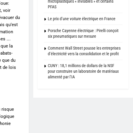
microplastiques « invisibles » et certains
loue:
PFAS
, voir
évacuer du
Le prix d’une voiture électrique en France
is qu’est
Porsche Cayenne électrique : Pirelli conçoit
mmation
six pneumatiques sur mesure
ses ….
que la
Comment Wall Street pousse les entreprises
 abats-
d’électricité vers la consolidation et le profit
e que du
CUNY : 18,1 millions de dollars de la NSF
t de lois
pour construire un laboratoire de matériaux
alimenté par l’IA
u risque
logique
phonie