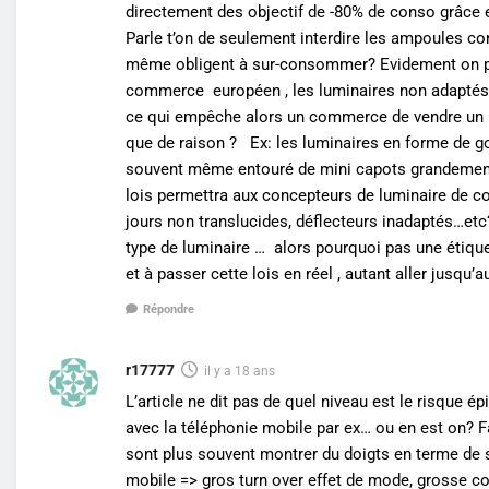
directement des objectif de -80% de conso grâce
Parle t’on de seulement interdire les ampoules con
même obligent à sur-consommer? Evidement on p
commerce européen , les luminaires non adaptés 
ce qui empêche alors un commerce de vendre un 
que de raison ? Ex: les luminaires en forme de g
souvent même entouré de mini capots grandemen
lois permettra aux concepteurs de luminaire de co
jours non translucides, déflecteurs inadaptés…etc?
type de luminaire … alors pourquoi pas une étique
et à passer cette lois en réel , autant aller jusqu’
Répondre
r17777
il y a 18 ans
L’article ne dit pas de quel niveau est le risque é
avec la téléphonie mobile par ex… ou en est on? 
sont plus souvent montrer du doigts en terme de 
mobile => gros turn over effet de mode, grosse 