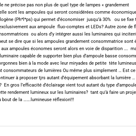
cle ne précise pas non plus de quel type de lampes « grandement
’elle sont les ampoules qui seront considérées comme économiqu
logène (Ph*l*ps) qui permet d’économiser jusqu’à 30% ou se fixe 
 exclusivement aux ampoule fluo-comptes et LEDs? Autre zone de f
sommatrices ou alors d’y intégrer aussi les luminaires qui incitent
eut se dire que si les ampoules grandement consommatrice sont 
aux ampoules économes seront alors en voie de disparition …. ma
luminaire capable de supporter bien plus d’ampoule basse conso
orgonnes bien à la mode avec leur miryades de petite tète lumineu
t consommateurs de lumières Ou même plus simplement … Est ce 
ntinuer à proposer tjrs autant d’équipement absorbant la lumière …
 En gros l’efficacité d’éclairage vient tout autant du type d’ampoul
tte rendement lumineux sur les luminaires? tant qu’à faire un proje
au bout de la …….lumineuse réflexion!!!