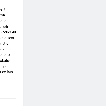
es ?
t’on
loue:
, voir
évacuer du
is qu’est
mmation
ses ….
que la
 abats-
e que du
t de lois