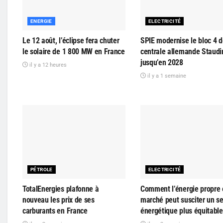
ENERGIE
ELECTRICITÉ
Le 12 août, l’éclipse fera chuter
SPIE modernise le bloc 4 d
le solaire de 1 800 MW en France
centrale allemande Staudi
jusqu’en 2028
il y a 12 heures
il y a 1 semaine
PÉTROLE
ELECTRICITÉ
TotalEnergies plafonne à
Comment l’énergie propre 
nouveau les prix de ses
marché peut susciter un s
carburants en France
énergétique plus équitable