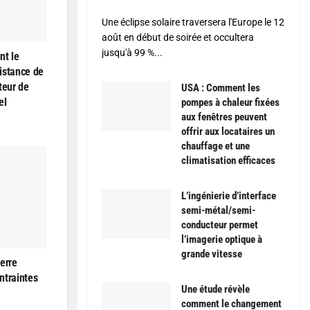
Une éclipse solaire traversera l'Europe le 12
août en début de soirée et occultera
jusqu'à 99 %...
nt le
istance de
teur de
USA : Comment les
el
pompes à chaleur fixées
aux fenêtres peuvent
offrir aux locataires un
chauffage et une
climatisation efficaces
L’ingénierie d’interface
semi-métal/semi-
conducteur permet
l’imagerie optique à
grande vitesse
erre
ntraintes
Une étude révèle
comment le changement