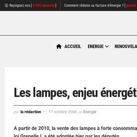
😮 Rejoignez nos [
6.000 abonnés
]
Comment réduire sa facture d'énergie ? [
gratuit
ACCUEIL
ENERGIE
RENOUVELA
Les lampes, enjeu énergéti
par
la rédaction
17 octobre 2008
en
Energie
A partir de 2010, la vente des lampes à forte consommat
loi Grenelle I, a été adoptée hier par les députés.