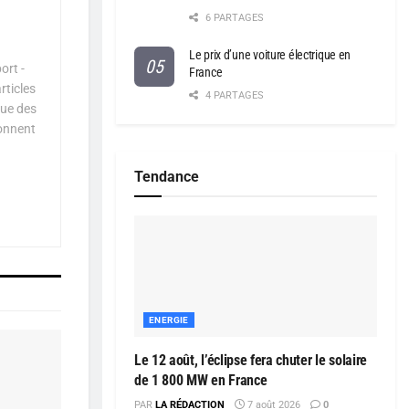
6 PARTAGES
Le prix d’une voiture électrique en
ort -
France
rticles
4 PARTAGES
que des
çonnent
Tendance
ENERGIE
Le 12 août, l’éclipse fera chuter le solaire
de 1 800 MW en France
PAR
LA RÉDACTION
7 août 2026
0