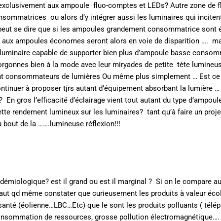
 exclusivement aux ampoule fluo-comptes et LEDs? Autre zone de f
sommatrices ou alors d’y intégrer aussi les luminaires qui incitent
eut se dire que si les ampoules grandement consommatrice sont 
aux ampoules économes seront alors en voie de disparition …. ma
luminaire capable de supporter bien plus d’ampoule basse conso
orgonnes bien à la mode avec leur miryades de petite tète lumineu
t consommateurs de lumières Ou même plus simplement … Est ce 
ntinuer à proposer tjrs autant d’équipement absorbant la lumière …
 En gros l’efficacité d’éclairage vient tout autant du type d’ampoul
tte rendement lumineux sur les luminaires? tant qu’à faire un proje
au bout de la …….lumineuse réflexion!!!
pidémiologique? est il grand ou est il marginal ? Si on le compare a
Faut qd même constater que curieusement les produits à valeur éco
santé (éolienne…LBC…Etc) que le sont les produits polluants ( télé
consommation de ressources, grosse pollution électromagnétique….