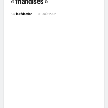
« friandises »
par
la rédaction
31 août 2022