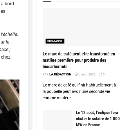
 à bord
des
l’échelle.
ur la
BIOMASSE
pace ;
Le marc de café peut être transformé en
 chez
matière première pour produire des
biocarburants
PAR
LA RÉDACTION
8 août 2026
0
Le marc de café qui finit habituellement à
la poubelle peut avoir une seconde vie
comme matière...
Le 12 août, l’éclipse fera
chuter le solaire de 1 800
MW en France