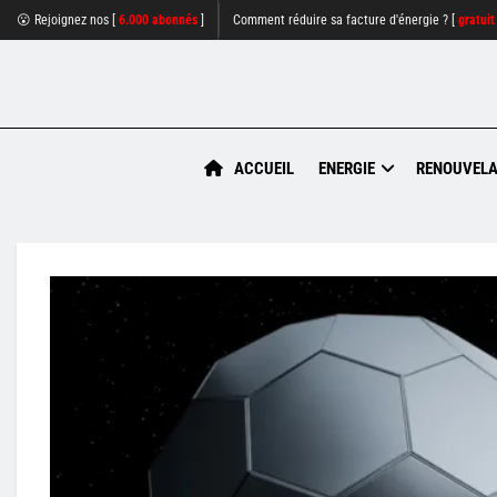
😮 Rejoignez nos [
6.000 abonnés
]
Comment réduire sa facture d'énergie ? [
gratuit
ACCUEIL
ENERGIE
RENOUVELA