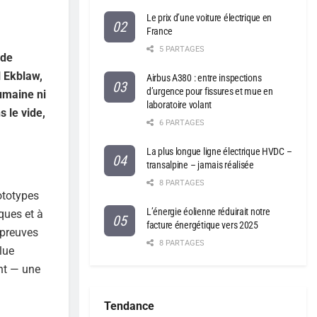
Le prix d’une voiture électrique en
France
5 PARTAGES
 de
l Ekblaw,
Airbus A380 : entre inspections
d’urgence pour fissures et mue en
umaine ni
laboratoire volant
s le vide,
6 PARTAGES
La plus longue ligne électrique HVDC –
transalpine – jamais réalisée
8 PARTAGES
ototypes
L’énergie éolienne réduirait notre
ques et à
facture énergétique vers 2025
 preuves
8 PARTAGES
lue
ent — une
Tendance