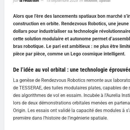
par
la rédaction
15 septembre 2025
en
Mobilité
,
Spatial
Alors que l’ère des lancements spatiaux bon marché s’i
construction en orbite. Rendezvous Robotics, une jeune
dollars pour industrialiser sa technologie révolutionna
cette solution modulaire et autonome permet d’assemble
bras robotique. Le pari est ambitieux : ne plus être limit
pièce par pièce, comme un Lego cosmique intelligent.
De l’idée au vol orbital : une technologie éprouvé
La genèse de Rendezvous Robotics remonte aux laboratoir
de TESSERAE, des tuiles modulaires plates, capables de
des algorithmes de vol en essaim. Incubée à l’Aurelia Inst
lors de deux démonstrations orbitales menées en partena
Origin. Les essais ont validé la capacité des modules à s’
première dans l’histoire de l’ingénierie spatiale.