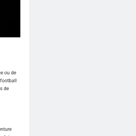
ce ou de
football
es de
enture