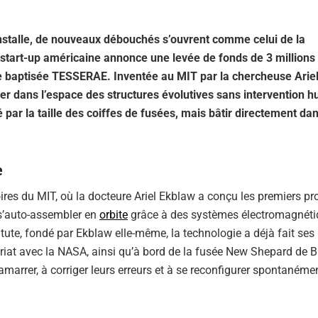
nstalle, de nouveaux débouchés s’ouvrent comme celui de la
 start-up américaine annonce une levée de fonds de 3 millions
ire baptisée TESSERAE. Inventée au MIT par la chercheuse Arie
r dans l’espace des structures évolutives sans intervention h
é par la taille des coiffes de fusées, mais bâtir directement dan
e
es du MIT, où la docteure Ariel Ekblaw a conçu les premiers pr
 s’auto-assembler en
orbite
grâce à des systèmes électromagnéti
itute, fondé par Ekblaw elle-même, la technologie a déjà fait ses
riat avec la NASA, ainsi qu’à bord de la fusée New Shepard de B
amarrer, à corriger leurs erreurs et à se reconfigurer spontaném