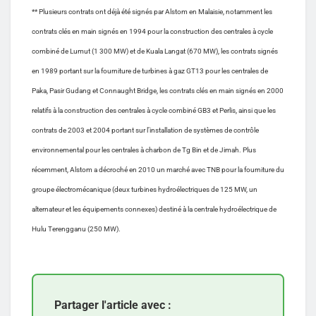
** Plusieurs contrats ont déjà été signés par Alstom en Malaisie, notamment les
contrats clés en main signés en 1994 pour la construction des centrales à cycle
combiné de Lumut (1 300 MW) et de Kuala Langat (670 MW), les contrats signés
en 1989 portant sur la fourniture de turbines à gaz GT13 pour les centrales de
Paka, Pasir Gudang et Connaught Bridge, les contrats clés en main signés en 2000
relatifs à la construction des centrales à cycle combiné GB3 et Perlis, ainsi que les
contrats de 2003 et 2004 portant sur l’installation de systèmes de contrôle
environnemental pour les centrales à charbon de Tg Bin et de Jimah. Plus
récemment, Alstom a décroché en 2010 un marché avec TNB pour la fourniture du
groupe électromécanique (deux turbines hydroélectriques de 125 MW, un
alternateur et les équipements connexes) destiné à la centrale hydroélectrique de
Hulu Terengganu (250 MW).
Partager l'article avec :