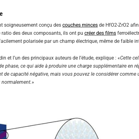
ce
 ont soigneusement conçu des
couches minces
de HfO2-ZrO2 afin 
e ratio des deux composants, ils ont pu
créer des films
ferroélect
re facilement polarisée par un champ électrique, même de faible in
 et l’un des principaux auteurs de l’étude, explique : «
Cette cel
n de phase, ce qui aide à produire une charge supplémentaire en r
et de capacité négative, mais vous pouvez le considérer comme
ez normalement.
»