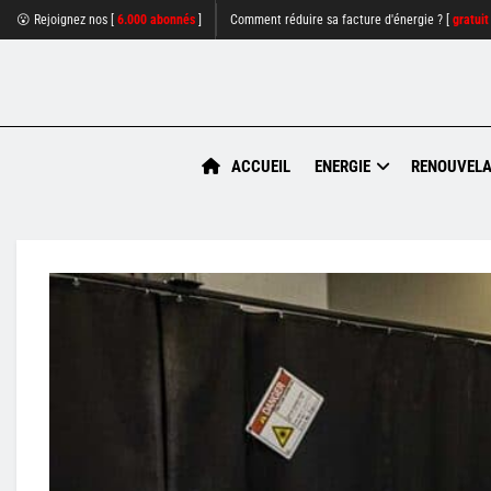
😮 Rejoignez nos [
6.000 abonnés
]
Comment réduire sa facture d'énergie ? [
gratuit
ACCUEIL
ENERGIE
RENOUVELA