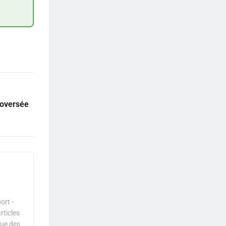
roversée
ort -
rticles
que des