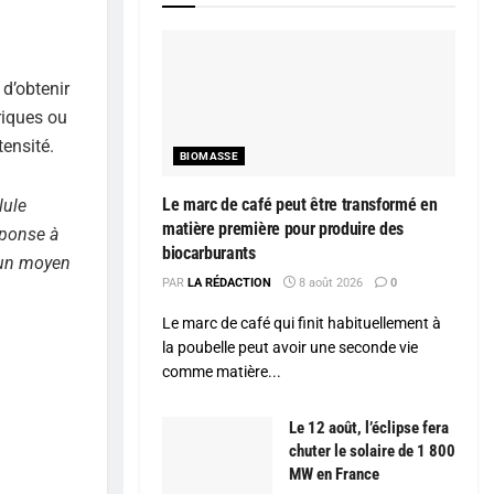
d’obtenir
riques ou
tensité.
BIOMASSE
Le marc de café peut être transformé en
lule
matière première pour produire des
éponse à
biocarburants
 un moyen
PAR
LA RÉDACTION
8 août 2026
0
Le marc de café qui finit habituellement à
la poubelle peut avoir une seconde vie
comme matière...
Le 12 août, l’éclipse fera
chuter le solaire de 1 800
MW en France