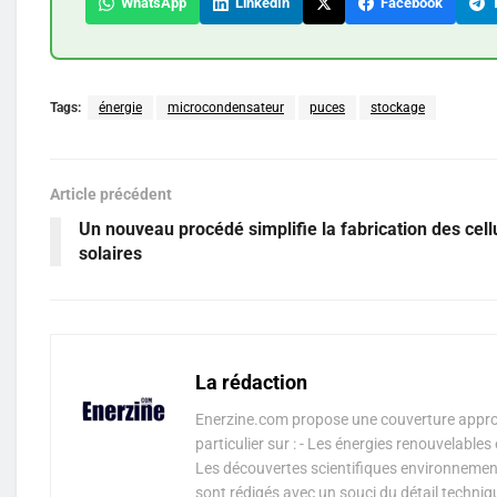
WhatsApp
LinkedIn
Facebook
T
Tags:
énergie
microcondensateur
puces
stockage
Article précédent
Un nouveau procédé simplifie la fabrication des cell
solaires
La rédaction
Enerzine.com propose une couverture approf
particulier sur : - Les énergies renouvelable
Les découvertes scientifiques environnementa
sont rédigés avec un souci du détail techniq