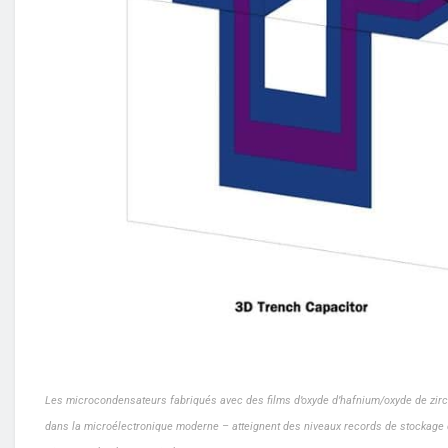
Les microcondensateurs fabriqués avec des films d’oxyde d’hafnium/oxyde de zir
dans la microélectronique moderne – atteignent des niveaux records de stockage d