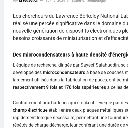
par
la rédaction
10 mai 2024
en
Batterie
,
Technologie
Les chercheurs du Lawrence Berkeley National Lab
réalisé une percée significative dans le domaine d
nouvelle génération de dispositifs électroniques 
besoins croissants de miniaturisation et d’efficacit
Des microcondensateurs à haute densité d’énergi
L’équipe de recherche, dirigée par Sayeef Salahuddin, scie
développé des
microcondensateurs
à base de couches mi
largement utilisés dans la fabrication de puces, ont permi
respectivement 9 fois et 170 fois supérieures
à celles d
Contrairement aux batteries qui stockent l’énergie par de
champ électrique
établi entre deux plaques métalliques sé
rapidement lorsque nécessaire, permettant une fourniture 
répétés de charge-décharge, leur conférant une durée de vi