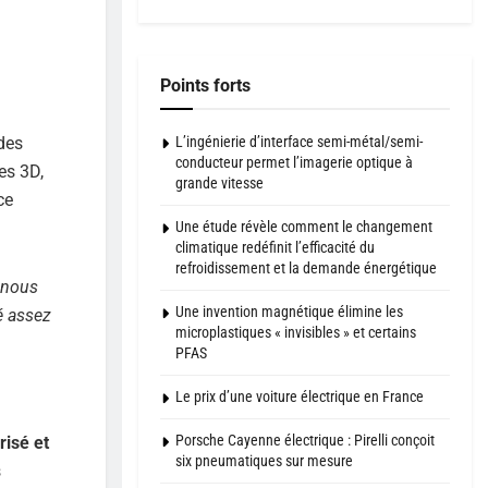
Points forts
L’ingénierie d’interface semi-métal/semi-
des
conducteur permet l’imagerie optique à
es 3D,
grande vitesse
ce
Une étude révèle comment le changement
climatique redéfinit l’efficacité du
refroidissement et la demande énergétique
 nous
Une invention magnétique élimine les
é assez
microplastiques « invisibles » et certains
PFAS
Le prix d’une voiture électrique en France
Porsche Cayenne électrique : Pirelli conçoit
risé et
six pneumatiques sur mesure
s