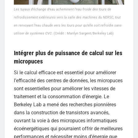
Les tuyaux d’échange d’eau acheminent l’eau froide des tours de
refroidissement extérieures vers la salle des machines du NERSC, tout
en renvoyant l’eau chaude vers les tours pour qu’elle soit refroidie sans
utiliser de systèmes CVC
. (Crédit : Marilyn Sargent/Berkeley Lab)
Intégrer plus de puissance de calcul sur les
micropuces
Si le calcul efficace est essentiel pour améliorer
l’efficacité des centres de données, les micropuces
sont essentielles pour améliorer les vitesses de
traitement et la consommation d’énergie. Le
Berkeley Lab a mené des recherches pionnières
dans la construction de transistors avancés,
ouvrant la voie à des micropuces informatiques
écoénergétiques qui pourraient offrir de meilleures
performances et nécessiter moins d’énergie que