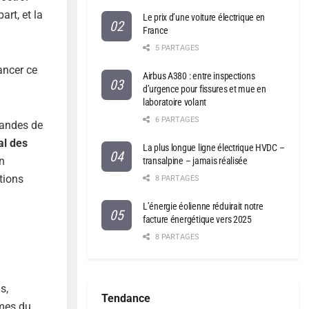
art, et la
Le prix d’une voiture électrique en
France
5 PARTAGES
ancer ce
Airbus A380 : entre inspections
d’urgence pour fissures et mue en
laboratoire volant
6 PARTAGES
mandes de
al des
La plus longue ligne électrique HVDC –
Un
transalpine – jamais réalisée
tions
8 PARTAGES
L’énergie éolienne réduirait notre
facture énergétique vers 2025
8 PARTAGES
s,
Tendance
smes du