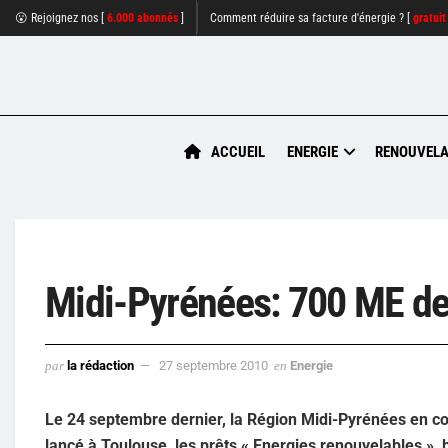
😮 Rejoignez nos [
6.000 abonnés
]
Comment réduire sa facture d'énergie ? [
gratuit
ACCUEIL
ENERGIE
RENOUVELA
Midi-Pyrénées: 700 ME de 
par
la rédaction
27 septembre 2010
en
Energie
Le 24 septembre dernier, la Région Midi-Pyrénées en co
lancé à Toulouse, les prêts « Energies renouvelables », 