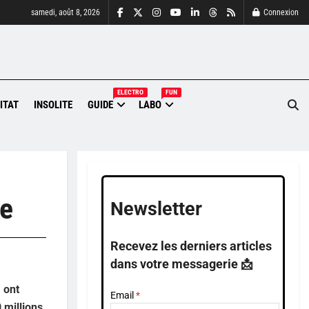
samedi, août 8, 2026
Connexion
ELECTRO
FUN
ITAT
INSOLITE
GUIDE
LABO
le
Newsletter
Recevez les derniers articles
dans votre messagerie 📩
 ont
Email
 millions