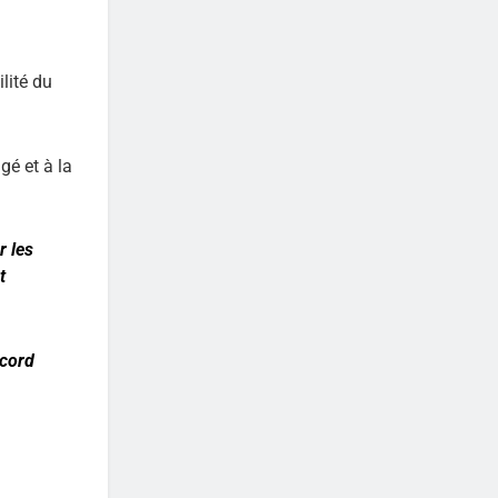
lité du
gé et à la
r les
t
ccord