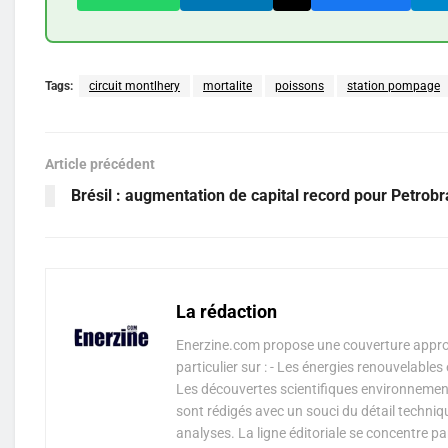
Tags:
circuit montlhery
mortalite
poissons
station pompage
Article précédent
Brésil : augmentation de capital record pour Petrobr
La rédaction
Enerzine.com propose une couverture approf
particulier sur : - Les énergies renouvelable
Les découvertes scientifiques environnementa
sont rédigés avec un souci du détail techniq
analyses. La ligne éditoriale se concentre p