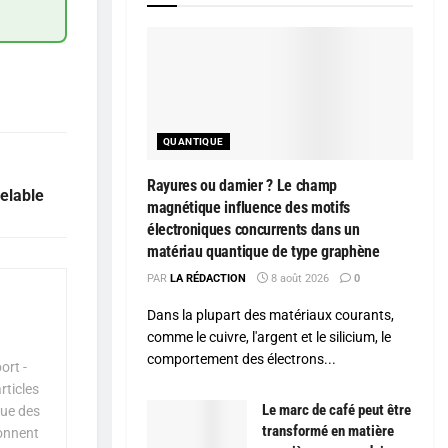
QUANTIQUE
Rayures ou damier ? Le champ
elable
magnétique influence des motifs
électroniques concurrents dans un
matériau quantique de type graphène
PAR
LA RÉDACTION
8 août 2026
0
Dans la plupart des matériaux courants,
comme le cuivre, l'argent et le silicium, le
comportement des électrons...
ort -
rticles
Le marc de café peut être
que des
transformé en matière
çonnent