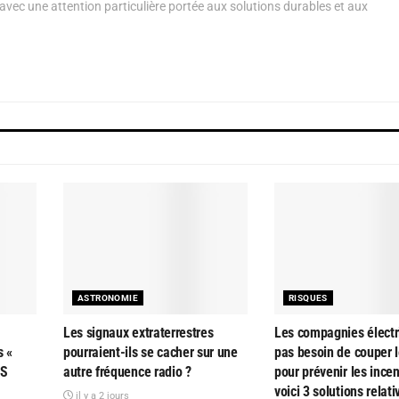
avec une attention particulière portée aux solutions durables et aux
ASTRONOMIE
RISQUES
Les signaux extraterrestres
Les compagnies électr
s «
pourraient-ils se cacher sur une
pas besoin de couper l
AS
autre fréquence radio ?
pour prévenir les ince
voici 3 solutions relat
il y a 2 jours