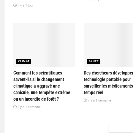
il y a 1 jour
CLIMAT
SANTÉ
Comment les scientifiques
Des chercheurs développe
savent-ils si le changement
technologie portable pour
climatique a aggravé une
surveiller les médicaments
canicule, une tempête extrême
temps réel
ou un incendie de forêt ?
il y a 1 semaine
il y a 1 semaine