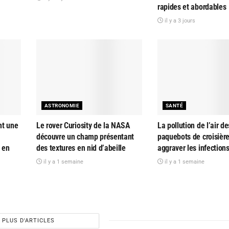
rapides et abordables
il y a 3 jours
ASTRONOMIE
SANTÉ
nt une
Le rover Curiosity de la NASA
La pollution de l’air de
découvre un champ présentant
paquebots de croisière
 en
des textures en nid d’abeille
aggraver les infections
il y a 1 semaine
il y a 1 semaine
PLUS D'ARTICLES