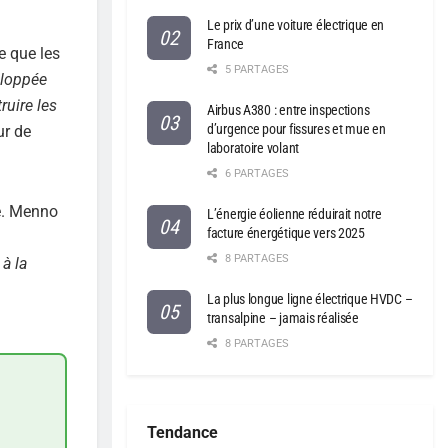
Le prix d’une voiture électrique en
France
e que les
5 PARTAGES
eloppée
ruire les
Airbus A380 : entre inspections
d’urgence pour fissures et mue en
ur de
laboratoire volant
6 PARTAGES
de. Menno
L’énergie éolienne réduirait notre
facture énergétique vers 2025
8 PARTAGES
à la
La plus longue ligne électrique HVDC –
transalpine – jamais réalisée
8 PARTAGES
Tendance