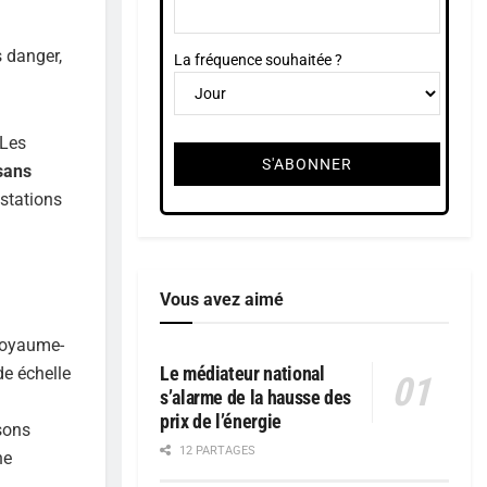
s danger,
La fréquence souhaitée ?
 Les
sans
 stations
Vous avez aimé
 Royaume-
Le médiateur national
de échelle
s’alarme de la hausse des
prix de l’énergie
sons
12 PARTAGES
ne