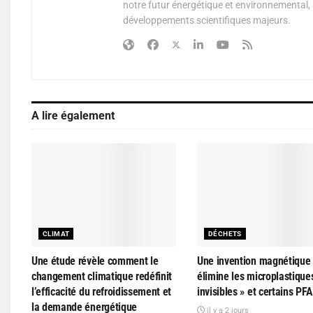
notre futur énergétique et environnemental, 
développements scientifiques majeurs.
A lire également
CLIMAT
DÉCHETS
Une étude révèle comment le
Une invention magnétique
changement climatique redéfinit
élimine les microplastique
l’efficacité du refroidissement et
invisibles » et certains PF
la demande énergétique
il y a 2 jours