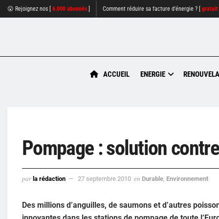
😮 Rejoignez nos [
6.000 abonnés
]
Comment réduire sa facture d'énergie ? [
gratuit
ACCUEIL
ENERGIE
RENOUVELA
Pompage : solution contre
par
la rédaction
27 septembre 2010
en
Durable
,
Environnement
Des millions d’anguilles, de saumons et d’autres poisso
innovantes dans les stations de pompage de toute l’Eur