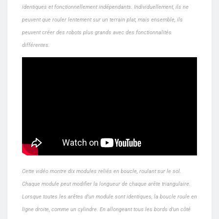
identiques et fonctionnellement indépendants. Individuellement, ils ne
peuvent que rouler lentement sur un terrain plat, mais ensemble, ils
peuvent créer des robots plus grands avec des fonctionnalités
différentes.
Cette vidéo montre dix modules reliés en boucle, roulant sur le sol.
Chaque module peut modifier la longueur de chaque arête triangulaire.
Lorsque toutes les arêtes d’un module sont identiques, la boucle roule en
ligne droite, comme un cylindre. En allongeant tous les bords d’un côté