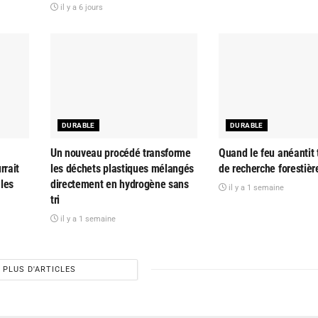
il y a 6 jours
DURABLE
DURABLE
Un nouveau procédé transforme
Quand le feu anéantit 
rrait
les déchets plastiques mélangés
de recherche forestièr
ales
directement en hydrogène sans
il y a 1 semaine
tri
il y a 1 semaine
PLUS D'ARTICLES