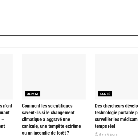
CLIMAT
SANTÉ
s n’ont
Comment les scientifiques
Des chercheurs dével
urant
savent-ils si le changement
technologie portable p
s –
climatique a aggravé une
surveiller les médica
ent
canicule, une tempête extrême
temps réel
ou un incendie de forêt ?
il y a 6 jours