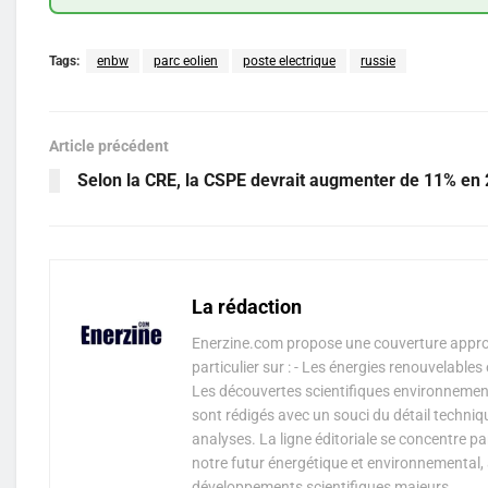
Tags:
enbw
parc eolien
poste electrique
russie
Article précédent
Selon la CRE, la CSPE devrait augmenter de 11% en
La rédaction
Enerzine.com propose une couverture approf
particulier sur : - Les énergies renouvelable
Les découvertes scientifiques environnementa
sont rédigés avec un souci du détail techniq
analyses. La ligne éditoriale se concentre p
notre futur énergétique et environnemental, 
développements scientifiques majeurs.