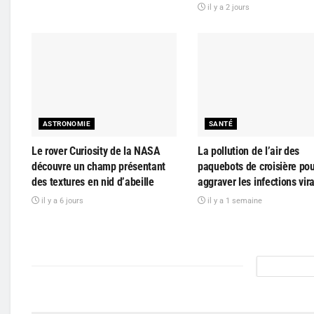
il y a 2 jours
ASTRONOMIE
SANTÉ
Le rover Curiosity de la NASA
La pollution de l’air des
découvre un champ présentant
paquebots de croisière pou
des textures en nid d’abeille
aggraver les infections vir
il y a 6 jours
il y a 1 semaine