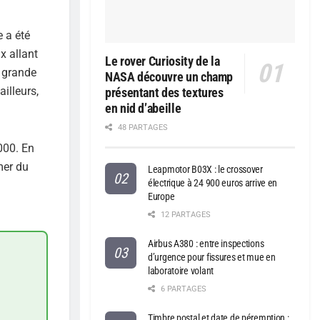
e a été
x allant
Le rover Curiosity de la
s grande
NASA découvre un champ
illeurs,
présentant des textures
en nid d’abeille
48 PARTAGES
000. En
mer du
Leapmotor B03X : le crossover
électrique à 24 900 euros arrive en
Europe
12 PARTAGES
Airbus A380 : entre inspections
d’urgence pour fissures et mue en
laboratoire volant
6 PARTAGES
Timbre postal et date de péremption :