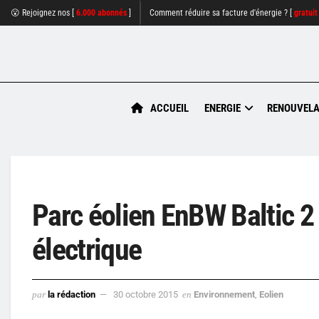
😮 Rejoignez nos [
6.000 abonnés
]
Comment réduire sa facture d'énergie ? [
gratuit
ACCUEIL
ENERGIE
RENOUVELA
Parc éolien EnBW Baltic 2 
électrique
par
la rédaction
30 octobre 2015
en
Environnement
,
Eolien