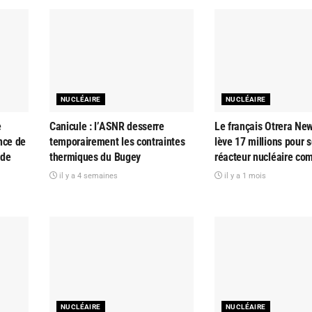
NUCLÉAIRE
NUCLÉAIRE
e
Canicule : l’ASNR desserre
Le français Otrera Ne
nce de
temporairement les contraintes
lève 17 millions pour 
 de
thermiques du Bugey
réacteur nucléaire co
il y a 4 semaines
il y a 1 mois
NUCLÉAIRE
NUCLÉAIRE