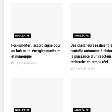
NUCLÉAIRE
NUCLÉAIRE
Fos-sur-Mer : accord signé pour
Des chercheurs réalisent l
un hub multi-énergies nucléaire
contrôle autonome à dista
et numérique
la puissance d’un réacteur
recherche en temps réel
il y a 2 semaines
il y a 2 semaines
NUCLÉAIRE
NUCLÉAIRE