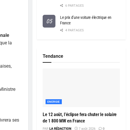
6 PARTAGES
Le prix d’une voiture électrique en
France
4 PARTAGES
onale
que la
Tendance
aises,
Ministre
ENERGIE
Le 12 août, l’éclipse fera chuter le solaire
livrera ses
de 1 800 MW en France
PAR
LA RÉDACTION
7 août 2026
0