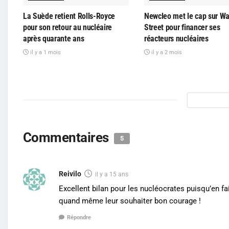
La Suède retient Rolls-Royce
Newcleo met le cap sur Wa
pour son retour au nucléaire
Street pour financer ses
après quarante ans
réacteurs nucléaires
il y a 1 mois
il y a 2 mois
Commentaires
5
Reivilo
il y a 15 ans
Excellent bilan pour les nucléocrates puisqu’en fa
quand même leur souhaiter bon courage !
Répondre