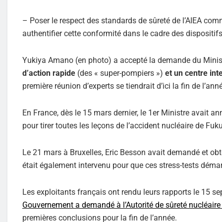
– Poser le respect des standards de sûreté de l’AIEA com
authentifier cette conformité dans le cadre des dispositif
Yukiya Amano (en photo) a accepté la demande du Ministre
d’action rapide
(des « super-pompiers »)
et un centre int
première réunion d’experts se tiendrait d’ici la fin de l’ann
En France, dès le 15 mars dernier, le 1er Ministre avait a
pour tirer toutes les leçons de l’accident nucléaire de Fu
Le 21 mars à Bruxelles, Eric Besson avait demandé et obt
était également intervenu pour que ces stress-tests démarr
Les exploitants français ont rendu leurs rapports le 15 
Gouvernement a demandé à l’Autorité de sûreté nucléaire 
premières conclusions pour la fin de l’année.