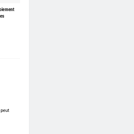
loiement
les
 peut