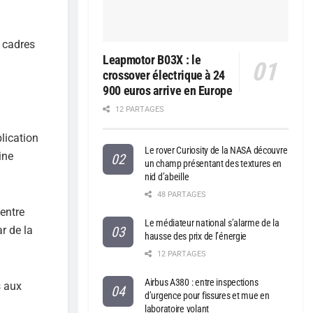
s cadres
Leapmotor B03X : le
crossover électrique à 24
900 euros arrive en Europe
12 PARTAGES
blication
Le rover Curiosity de la NASA découvre
ine
un champ présentant des textures en
nid d’abeille
48 PARTAGES
centre
Le médiateur national s’alarme de la
r de la
hausse des prix de l’énergie
12 PARTAGES
Airbus A380 : entre inspections
s aux
d’urgence pour fissures et mue en
laboratoire volant