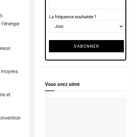
t-
La fréquence souhaitée ?
l’énergie
veaux
es moyens
Vous avez aimé
te et
convention