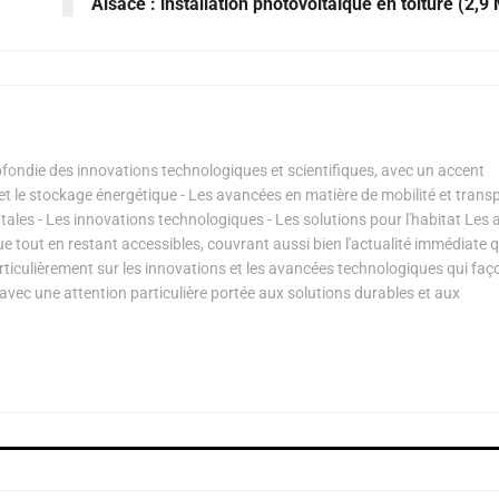
Alsace : installation photovoltaïque en toiture (2,
ondie des innovations technologiques et scientifiques, avec un accent
s et le stockage énergétique - Les avancées en matière de mobilité et transp
les - Les innovations technologiques - Les solutions pour l'habitat Les a
ue tout en restant accessibles, couvrant aussi bien l'actualité immédiate 
articulièrement sur les innovations et les avancées technologiques qui fa
avec une attention particulière portée aux solutions durables et aux