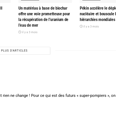
ll
Un matériau à base de biochar
Pékin accélère le dép
offre une voie prometteuse pour
nucléaire et bouscule 
la récupération de l’uranium de
hiérarchies mondiales
l’eau de mer
il y a 3 mois
il y a 3 mois
PLUS D'ARTICLES
it rien ne change ! Pour ce qui est des futurs « super-pompiers », on