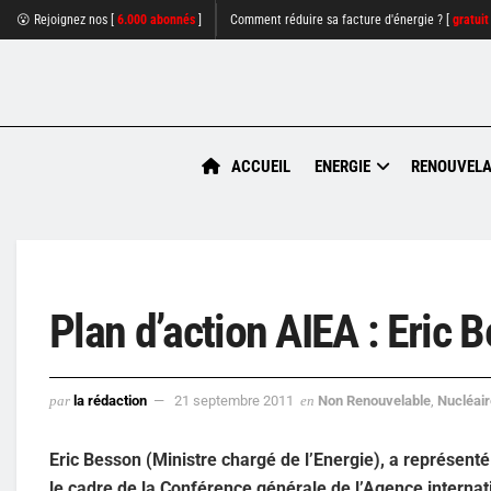
😮 Rejoignez nos [
6.000 abonnés
]
Comment réduire sa facture d'énergie ? [
gratuit
ACCUEIL
ENERGIE
RENOUVELA
Plan d’action AIEA : Eric 
par
la rédaction
21 septembre 2011
en
Non Renouvelable
,
Nucléair
Eric Besson (Ministre chargé de l’Energie), a représenté
le cadre de la Conférence générale de l’Agence internat