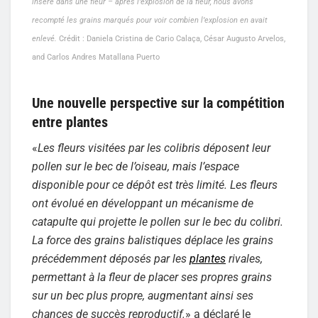
inséré dans une fleur – après l’explosion de la fleur, nous avons
recompté les grains marqués pour voir combien l’explosion en avait
enlevé.
Crédit : Daniela Cristina de Cario Calaça, César Augusto Arvelos,
and Carlos Andres Matallana Puerto
Une nouvelle perspective sur la compétition
entre plantes
«
Les fleurs visitées par les colibris déposent leur
pollen sur le bec de l’oiseau, mais l’espace
disponible pour ce dépôt est très limité. Les fleurs
ont évolué en développant un mécanisme de
catapulte qui projette le pollen sur le bec du colibri.
La force des grains balistiques déplace les grains
précédemment déposés par les
plantes
rivales,
permettant à la fleur de placer ses propres grains
sur un bec plus propre, augmentant ainsi ses
chances de succès reproductif.
» a déclaré le