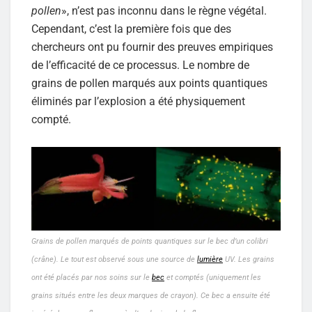
pollen
», n’est pas inconnu dans le règne végétal.
Cependant, c’est la première fois que des
chercheurs ont pu fournir des preuves empiriques
de l’efficacité de ce processus. Le nombre de
grains de pollen marqués aux points quantiques
éliminés par l’explosion a été physiquement
compté.
Grains de pollen marqués de points quantiques sur le bec d’un colibri
(crâne). Le tout est observé sous une source de
lumière
UV. Les grains
ont été placés par nos soins sur le
bec
et comptés (uniquement les
grains situés entre les deux marques de crayon). Ce bec a ensuite été