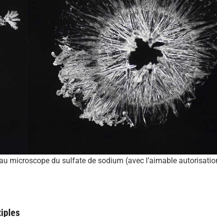
au microscope du sulfate de sodium (avec l’aimable autorisation
tiples