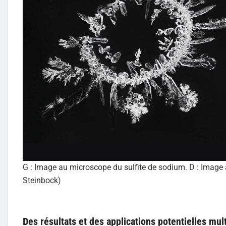
G : Image au microscope du sulfite de sodium. D : Image 
Steinbock)
Des résultats et des applications potentielles mul