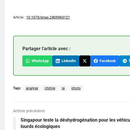
Article :
10.1073/pnas.2405963121
Partager l'article avec :
WhatsApp
LinkedIn
Facebook
T
Tags:
analyse
chimie
ia
photo
Article précédent
Singapour teste la déshydrogénation pour les véhicu
lourds écologiques