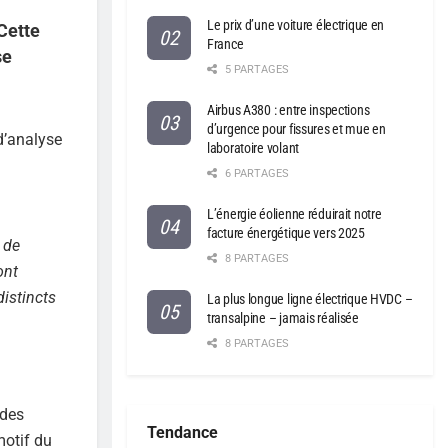
Le prix d’une voiture électrique en
Cette
France
se
5 PARTAGES
Airbus A380 : entre inspections
d’urgence pour fissures et mue en
d’analyse
laboratoire volant
6 PARTAGES
L’énergie éolienne réduirait notre
facture énergétique vers 2025
 de
8 PARTAGES
ont
distincts
La plus longue ligne électrique HVDC –
transalpine – jamais réalisée
8 PARTAGES
 des
Tendance
motif du