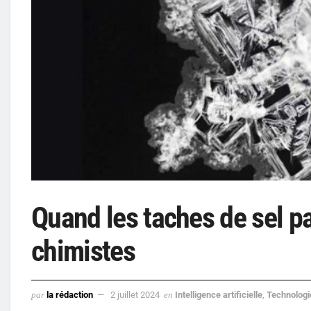
Quand les taches de sel pa
chimistes
par
la rédaction
2 juillet 2024
en
Intelligence artificielle
,
Technologi