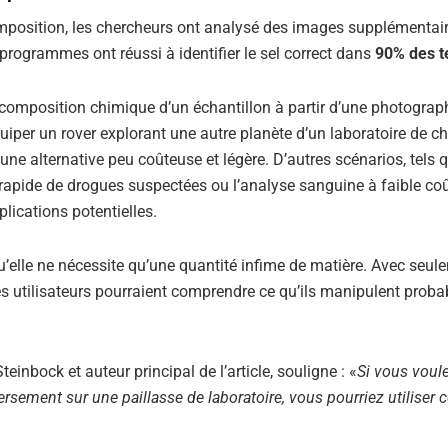
omposition, les chercheurs ont analysé des images supplémentair
 programmes ont réussi à identifier le sel correct dans
90% des t
 composition chimique d’un échantillon à partir d’une photograph
iper un rover explorant une autre planète d’un laboratoire de c
une alternative peu coûteuse et légère. D’autres scénarios, tels q
e rapide de drogues suspectées ou l’analyse sanguine à faible co
lications potentielles.
u’elle ne nécessite qu’une quantité infime de matière. Avec seul
s utilisateurs pourraient comprendre ce qu’ils manipulent prob
einbock et auteur principal de l’article, souligne : «
Si vous voule
rsement sur une paillasse de laboratoire, vous pourriez utiliser c