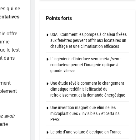
es qui ne
entatives
.
Points forts
ie offre
USA : Comment les pompes à chaleur fixées
aux fenêtres peuvent offrir aux locataires un
himie
chauffage et une climatisation efficaces
ue le test
ût dans
L’ingénierie d’interface semi-métal/semi-
conducteur permet l’imagerie optique à
grande vitesse
ement
Une étude révèle comment le changement
climatique redéfinit l’efficacité du
ablement
refroidissement et la demande énergétique
Une invention magnétique élimine les
microplastiques « invisibles » et certains
z avoir
PFAS
ette
Le prix d’une voiture électrique en France