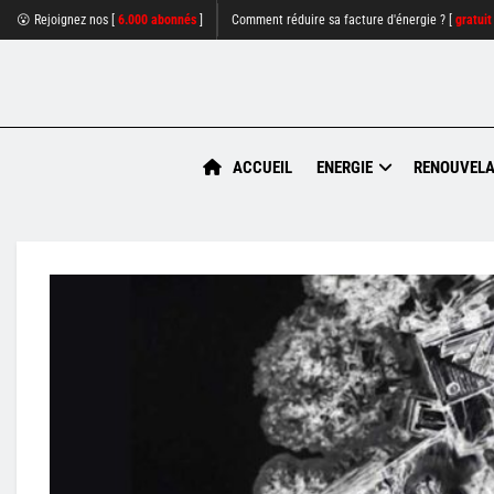
😮 Rejoignez nos [
6.000 abonnés
]
Comment réduire sa facture d'énergie ? [
gratuit
ACCUEIL
ENERGIE
RENOUVELA