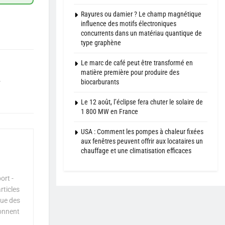
Rayures ou damier ? Le champ magnétique
influence des motifs électroniques
concurrents dans un matériau quantique de
type graphène
Le marc de café peut être transformé en
matière première pour produire des
e
biocarburants
Le 12 août, l’éclipse fera chuter le solaire de
1 800 MW en France
USA : Comment les pompes à chaleur fixées
aux fenêtres peuvent offrir aux locataires un
chauffage et une climatisation efficaces
ort -
rticles
que des
çonnent