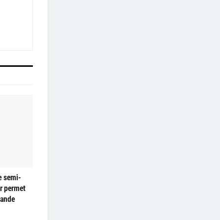
e semi-
r permet
rande