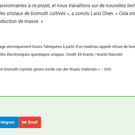
ionnantes à ce projet, et nous travaillons sur de nouvelles te
 des cristaux de bismuth cultivés
», a conclu Laisi Chen. «
Cela sim
production de masse.
»
age atomiquement lisses fabriquées à partir d’un matériau appelé nitrure de bor
tés électroniques quantiques uniques. Credit: Eli Krantz / Krantz NanoArt
 thin bismuth crystals grown inside van der Waals materials » – DOI:
elegram
Email