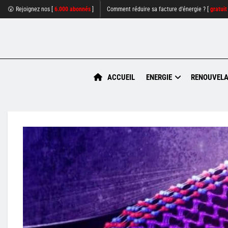
😮 Rejoignez nos [
6.000 abonnés
]
Comment réduire sa facture d'énergie ? [
gratuit
ACCUEIL
ENERGIE
RENOUVELA