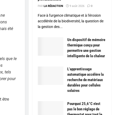
PAR
LA RÉDACTION
9 août 2026
0
 ne
Face à l'urgence climatique et à l'érosion
accélérée de la biodiversité, la question de
vons
la gestion des...
mais été
Un dispositif de mémoire
thermique conçu pour
permettre une gestion
intelligente de la chaleur
els que le
os
L’apprentissage
x, tels
automatique accélère la
lorer pour
recherche de matériaux
durables pour cellules
solaires
 être
Pourquoi 25,6°C n’est
pas le bon réglage de
thermostat pour tout le