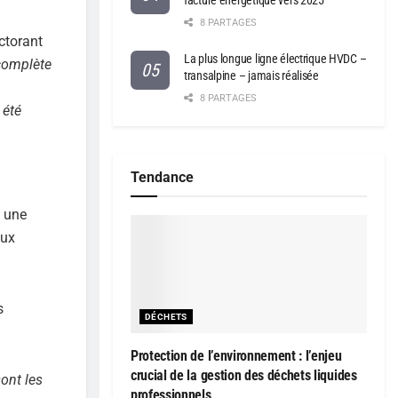
facture énergétique vers 2025
8 PARTAGES
octorant
La plus longue ligne électrique HVDC –
 complète
transalpine – jamais réalisée
8 PARTAGES
 été
Tendance
à une
eux
s
DÉCHETS
Protection de l’environnement : l’enjeu
crucial de la gestion des déchets liquides
sont les
professionnels