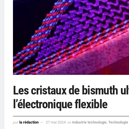
Les cristaux de bismuth ul
l’électronique flexible
par
la rédaction
27 mai 2024
en
Industrie technologie
,
Technologie