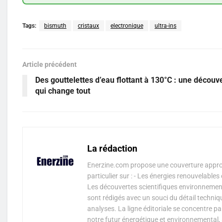
Tags:
bismuth
cristaux
electronique
ultra-ins
Article précédent
Des gouttelettes d’eau flottant à 130°C : une découv
qui change tout
La rédaction
Enerzine.com propose une couverture approf
particulier sur : - Les énergies renouvelable
Les découvertes scientifiques environnementa
sont rédigés avec un souci du détail techniq
analyses. La ligne éditoriale se concentre p
notre futur énergétique et environnemental, 