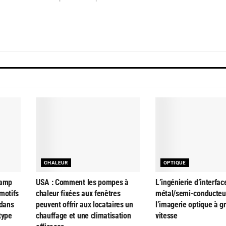
CHALEUR
OPTIQUE
hamp
USA : Comment les pompes à
L’ingénierie d’interfac
motifs
chaleur fixées aux fenêtres
métal/semi-conducteu
 dans
peuvent offrir aux locataires un
l’imagerie optique à g
type
chauffage et une climatisation
vitesse