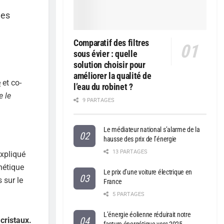
des
Comparatif des filtres
sous évier : quelle
solution choisir pour
améliorer la qualité de
e
et co-
l’eau du robinet ?
e le
9 PARTAGES
Le médiateur national s’alarme de la
hausse des prix de l’énergie
13 PARTAGES
expliqué
nétique
Le prix d’une voiture électrique en
 sur le
France
5 PARTAGES
L’énergie éolienne réduirait notre
cristaux.