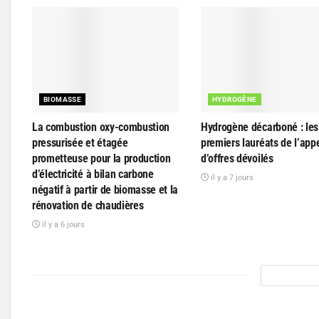
BIOMASSE
HYDROGÈNE
La combustion oxy-combustion
Hydrogène décarboné : les 
pressurisée et étagée
premiers lauréats de l’app
prometteuse pour la production
d’offres dévoilés
d’électricité à bilan carbone
il y a 7 jours
négatif à partir de biomasse et la
rénovation de chaudières
il y a 6 jours