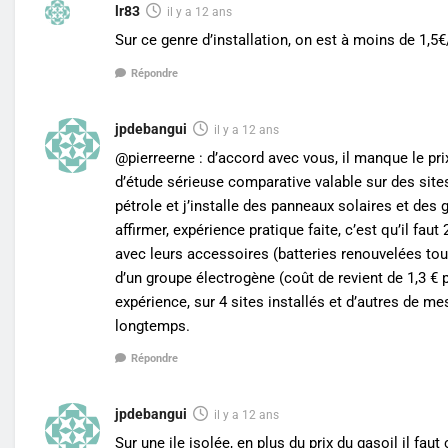
lr83
il y a 12 ans
Sur ce genre d’installation, on est à moins de 1,5€
Répondre
jpdebangui
il y a 12 ans
@pierreerne : d’accord avec vous, il manque le prix
d’étude sérieuse comparative valable sur des site
pétrole et j’installe des panneaux solaires et de
affirmer, expérience pratique faite, c’est qu’il fa
avec leurs accessoires (batteries renouvelées tous
d’un groupe électrogène (coût de revient de 1,3 €
expérience, sur 4 sites installés et d’autres de me
longtemps.
Répondre
jpdebangui
il y a 12 ans
Sur une ile isolée, en plus du prix du gasoil il fa