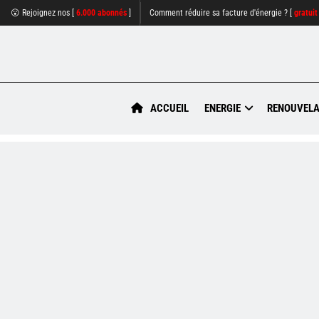
😮 Rejoignez nos [
6.000 abonnés
]
Comment réduire sa facture d'énergie ? [
gratuit
ACCUEIL
ENERGIE
RENOUVELA