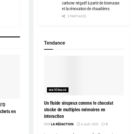
carbone négatif à partir de biomasse
et la rénovation de chaudières
3 PARTAGES
Tendance
MATÉRIAUX
Un fluide sirupeux comme le chocolat
l’O
stocke de multiples mémoires en
échets en
interaction
PAR
LA RÉDACTION
6 août 2026
0