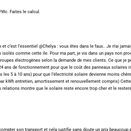
/Wc. Faites le calcul.
 et c’est l’essentiel @Chelya : vous êtes dans le faux.. Je n’ai jama
s isolés comme cette ile. Pour ma part, je vis dans un pays non pro
s groupes électrogènes selon la demande de mes clients. Ce que je p
ut 24 ans de fonctionnement pour que le coût des panneaux solaires i
 les 5 à 10 ans) pour que l’électricité solaire devienne moins chèr
 par kWh entretien, amortissement et renouvellement compris) Cette
s relations montre que le solaire reste encore trop cher et le rester
ut compter son transport et cela justifie sans doute un prix beaucoup 