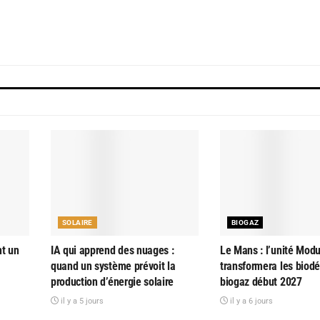
SOLAIRE
BIOGAZ
nt un
IA qui apprend des nuages :
Le Mans : l’unité Modu
quand un système prévoit la
transformera les biod
production d’énergie solaire
biogaz début 2027
il y a 5 jours
il y a 6 jours