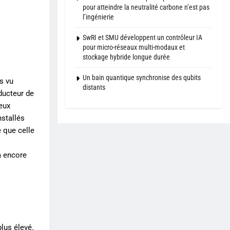
pour atteindre la neutralité carbone n’est pas
l’ingénierie
SwRI et SMU développent un contrôleur IA
pour micro-réseaux multi-modaux et
stockage hybride longue durée
Un bain quantique synchronise des qubits
is vu
distants
ducteur de
eux
nstallés
e que celle
a encore
plus élevé.