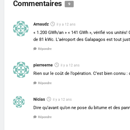
Commentaires
9
Arnaudz
il y a 12 ans
« 1.200 GWh/an » « 141 GWh », vérifié vos unités
de 81 kWc. L’aéroport des Galapagos est tout ju
Répondre
pierreerne
il y a 12 ans
Rien sur le coût de l’opération. C’est bien connu 
Répondre
Nicias
il y a 12 ans
Dire qu’avant qu’on ne pose du bitume et des pann
Répondre