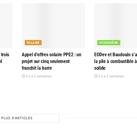
SOLAIRE
HYDROGÈNE
trois
Appel d’offres solaire PPE2 : un
EODev et Baudouin s’al
el
projet sur cinq seulement
la pile à combustible 
franchit la barre
solide
il y a 2 semaines
il y a 2 semaines
PLUS D'ARTICLES