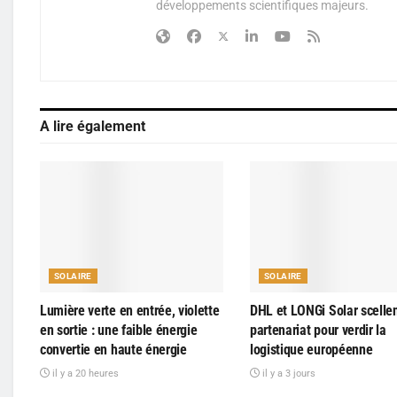
développements scientifiques majeurs.
A lire également
SOLAIRE
SOLAIRE
Lumière verte en entrée, violette
DHL et LONGi Solar scelle
en sortie : une faible énergie
partenariat pour verdir la
convertie en haute énergie
logistique européenne
il y a 20 heures
il y a 3 jours