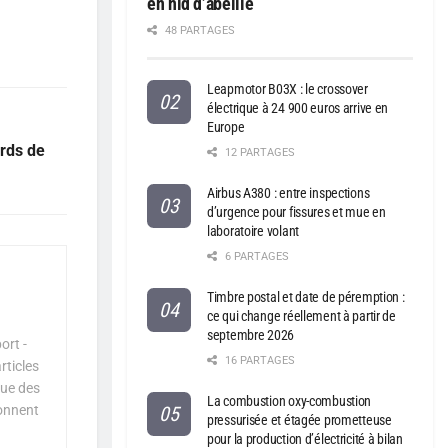
en nid d’abeille
48 PARTAGES
Leapmotor B03X : le crossover
électrique à 24 900 euros arrive en
Europe
ards de
12 PARTAGES
Airbus A380 : entre inspections
d’urgence pour fissures et mue en
laboratoire volant
6 PARTAGES
Timbre postal et date de péremption :
ce qui change réellement à partir de
septembre 2026
ort -
16 PARTAGES
rticles
que des
La combustion oxy-combustion
çonnent
pressurisée et étagée prometteuse
pour la production d’électricité à bilan