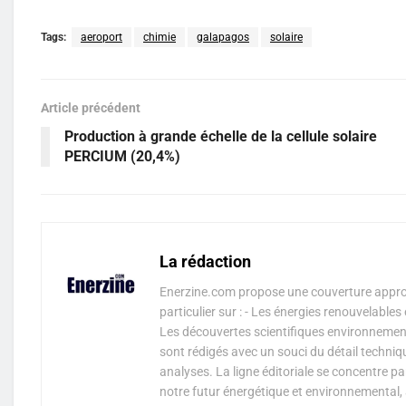
Tags:
aeroport
chimie
galapagos
solaire
Article précédent
Production à grande échelle de la cellule solaire
PERCIUM (20,4%)
La rédaction
Enerzine.com propose une couverture approf
particulier sur : - Les énergies renouvelable
Les découvertes scientifiques environnementa
sont rédigés avec un souci du détail techniq
analyses. La ligne éditoriale se concentre p
notre futur énergétique et environnemental, 