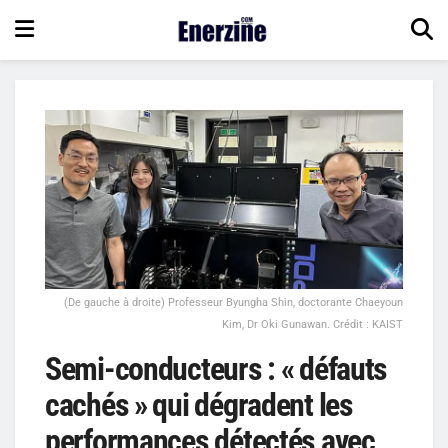
(De gauche à droite) Professeur Byungha Shin, doctorante Chaeyoun
Kim, Dr Oki Gunawan. Crédit : KAIST
Semi-conducteurs : « défauts
cachés » qui dégradent les
performances détectés avec