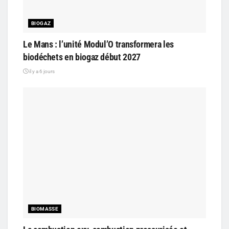
BIOGAZ
Le Mans : l’unité Modul’O transformera les
biodéchets en biogaz début 2027
il y a 6 jours
BIOMASSE