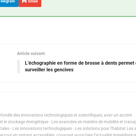
elegram
Email
Article suivant
L’échographie en forme de brosse à dents permet
surveiller les gencives
ondie des innovations technologiques et scientifiques, avec un accent
s et le stockage énergétique - Les avancées en matière de mobilité et transp
les - Les innovations technologiques - Les solutions pour l'habitat Les a
ue tout en restant accessibles, couvrant aussi bien l'actualité immédiate 