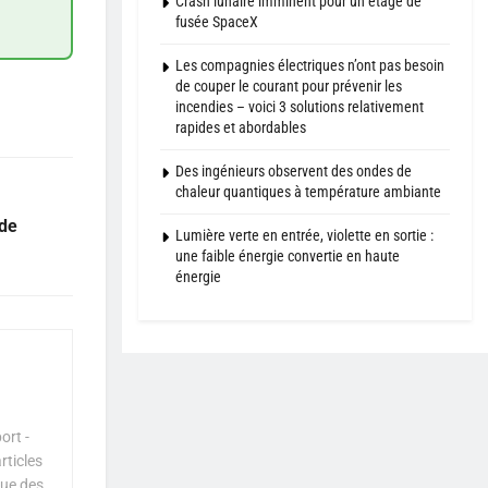
Crash lunaire imminent pour un étage de
fusée SpaceX
Les compagnies électriques n’ont pas besoin
de couper le courant pour prévenir les
incendies – voici 3 solutions relativement
rapides et abordables
Des ingénieurs observent des ondes de
chaleur quantiques à température ambiante
 de
Lumière verte en entrée, violette en sortie :
une faible énergie convertie en haute
énergie
ort -
rticles
que des