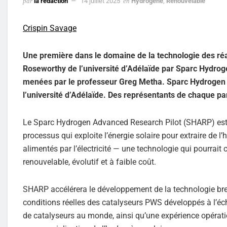
par
la rédaction
14 juillet 2025
en
Hydrogène
,
Renouvelable
Crispin Savage
Une première dans le domaine de la technologie des réa
Roseworthy de l’université d’Adélaïde par Sparc Hydroge
menées par le professeur Greg Metha. Sparc Hydrogen e
l’université d’Adélaïde. Des représentants de chaque pa
Le Sparc Hydrogen Advanced Research Pilot (SHARP) est u
processus qui exploite l’énergie solaire pour extraire de l’
alimentés par l’électricité — une technologie qui pourrait
renouvelable, évolutif et à faible coût.
SHARP accélérera le développement de la technologie br
conditions réelles des catalyseurs PWS développés à l’éch
de catalyseurs au monde, ainsi qu’une expérience opérat