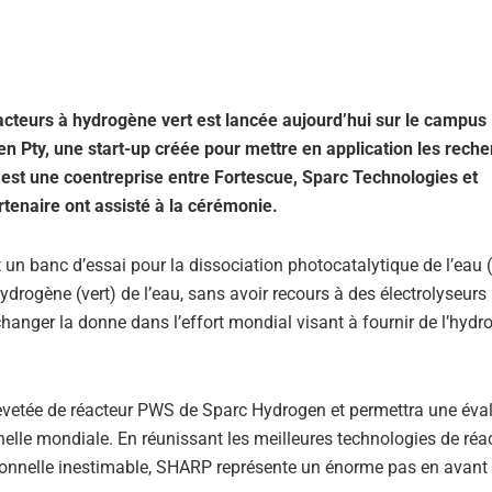
cteurs à hydrogène vert est lancée aujourd’hui sur le campus
n Pty, une start-up créée pour mettre en application les rech
st une coentreprise entre Fortescue, Sparc Technologies et
rtenaire ont assisté à la cérémonie.
n banc d’essai pour la dissociation photocatalytique de l’eau 
hydrogène (vert) de l’eau, sans avoir recours à des électrolyseurs
 changer la donne dans l’effort mondial visant à fournir de l’hyd
evetée de réacteur PWS de Sparc Hydrogen et permettra une éva
elle mondiale. En réunissant les meilleures technologies de réac
ionnelle inestimable, SHARP représente un énorme pas en avant