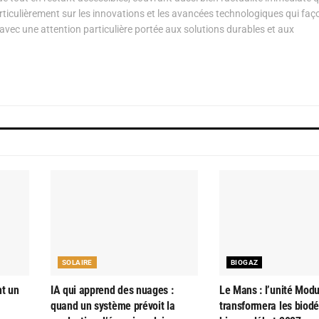
articulièrement sur les innovations et les avancées technologiques qui fa
avec une attention particulière portée aux solutions durables et aux
SOLAIRE
BIOGAZ
nt un
IA qui apprend des nuages :
Le Mans : l’unité Modu
quand un système prévoit la
transformera les biod