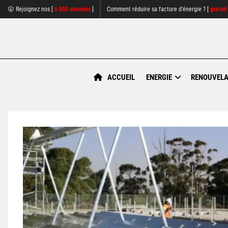
😮 Rejoignez nos [
6.000 abonnés
]
Comment réduire sa facture d'énergie ? [
gratuit
ACCUEIL
ENERGIE
RENOUVELA