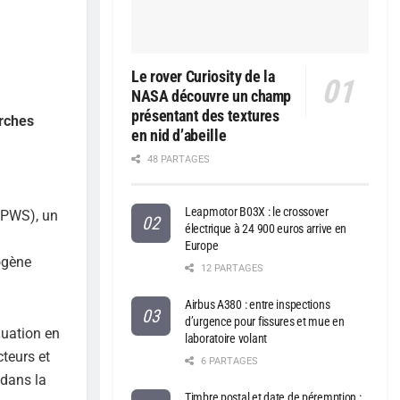
Le rover Curiosity de la
NASA découvre un champ
présentant des textures
erches
en nid d’abeille
48 PARTAGES
Leapmotor B03X : le crossover
(PWS), un
électrique à 24 900 euros arrive en
Europe
rogène
12 PARTAGES
Airbus A380 : entre inspections
d’urgence pour fissures et mue en
luation en
laboratoire volant
teurs et
6 PARTAGES
 dans la
Timbre postal et date de péremption :