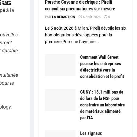
Porsche Cayenne électrique : Pirelli
Sparc
conçoit six pneumatiques sur mesure
pé à la
PAR
LA RÉDACTION
6 août 2026
0
Le 5 août 2026 à Milan, Pirelli dévoile les six
nouvelles
homologations développées pour la
première Porsche Cayenne...
projet
r durable
Comment Wall Street
pousse les entreprises
d’électricité vers la
imultanée
consolidation et le profit
pour la
CUNY : 18,1 millions de
dollars de la NSF pour
construire un laboratoire
ology,
de matériaux alimenté
par l’IA
Les signaux