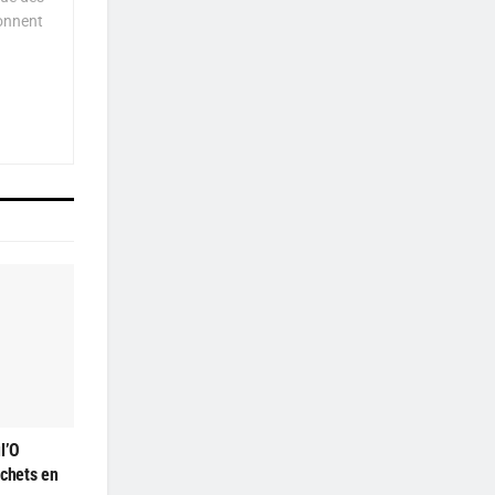
çonnent
l’O
échets en