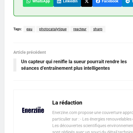
WhatsApp
LinkedIn
Facebook
T
Tags:
eau
photocatalytique
reacteur
sharp
Article précédent
Un capteur qui renifle la sueur pourrait rendre les
séances d’entraînement plus intelligentes
La rédaction
Enerzine.com propose une couverture approf
particulier sur : - Les énergies renouvelable
Les découvertes scientifiques environnementa
sont rédigés avec un souci du détail techniq