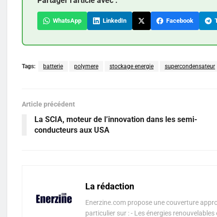
Partager l'article avec :
WhatsApp
LinkedIn
Facebook
T
Tags:
batterie
polymere
stockage energie
supercondensateur
Article précédent
La SCIA, moteur de l’innovation dans les semi-
conducteurs aux USA
La rédaction
Enerzine.com propose une couverture approf
particulier sur : - Les énergies renouvelable