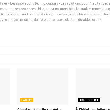
les - Les innovations technologiques - Les solutions pour l'habitat Les a
ue tout en restant accessibles, couvrant aussi bien l'actualité immédiate 
articulièrement sur les innovations et les avancées technologiques qui fa
avec une attention particulière portée aux solutions durables et aux
HABITAT
ARCHITECTURE
Climatiseur mobile : ce qui se
À Châtel, une toiture s