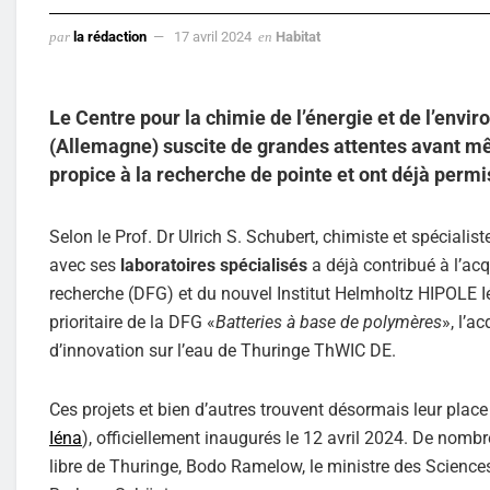
par
la rédaction
17 avril 2024
en
Habitat
Le Centre pour la chimie de l’énergie et de l’envi
(Allemagne) suscite de grandes attentes avant m
propice à la recherche de pointe et ont déjà perm
Selon le Prof. Dr Ulrich S. Schubert, chimiste et spécialis
avec ses
laboratoires spécialisés
a déjà contribué à l’a
recherche (DFG) et du nouvel Institut Helmholtz HIPOLE Ié
prioritaire de la DFG «
Batteries à base de polymères
», l’a
d’innovation sur l’eau de Thuringe ThWIC DE.
Ces projets et bien d’autres trouvent désormais leur place 
Iéna
), officiellement inaugurés le 12 avril 2024. De nombr
libre de Thuringe, Bodo Ramelow, le ministre des Sciences 