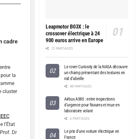
Leapmotor B03X : le
crossover électrique à 24
900 euros arrive en Europe
n cadre
12 PARTAGES
Le rover Curiosity de la NASA découvre
entre
un champ présentant des textures en
pour la
nid d’abeille
ogramme
48 PARTAGES
 cluster
Airbus A380 : entre inspections
d’urgence pour fissures et mue en
laboratoire volant
CEEC
6 PARTAGES
e l’État
Le prix d’une voiture électrique en
Prof. Dr
France