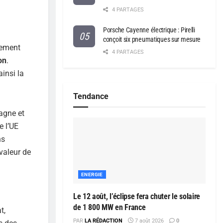
4 PARTAGES
Porsche Cayenne électrique : Pirelli
conçoit six pneumatiques sur mesure
lement
4 PARTAGES
on
.
insi la
Tendance
magne et
e l’UE
ns
valeur de
ENERGIE
Le 12 août, l’éclipse fera chuter le solaire
de 1 800 MW en France
t,
PAR
LA RÉDACTION
7 août 2026
0