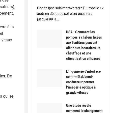
s des
sateurs),
Une éclipse solaire traversera l'Europe le 12
ppement.
août en début de soirée et occultera
jusqu'à 99 %...
erre à la
USA : Comment les
el
pompes à chaleur fixées
ouveaux
aux fenêtres peuvent
offrir aux locataires un
chauffage et une
climatisation efficaces
L’ingénierie d’interface
ies
. De
semi-métal/semi-
conducteur permet
l’imagerie optique à
grande vitesse
s ou les
Une étude révèle
comment le changement