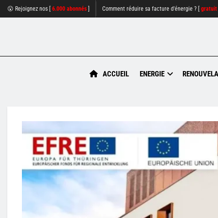
😮 Rejoignez nos [
6.000 abonnés
]
Comment réduire sa facture d'énergie ? [
gratuit
ACCUEIL
ENERGIE
RENOUVELA