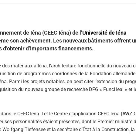
ronnement de Iéna (CEEC Iéna) de l’
Université de Iéna
ême son achèvement. Les nouveaux bâtiments offrent u
is d’obtenir d’importants financements.
te des matériaux à Iéna, l’architecture fonctionnelle du nouveau c
cquisition de programmes coordonnés de la Fondation allemande 
na. Parmi les projets notables, on peut citer l’extension du pr
cquisition du nouveau groupe de recherche DFG « FuncHeal » et le
dans le CEEC Iéna II et le Centre d’application CEEC Iéna (
AWZ 
euses personnalités étaient présentes, dont le Premier ministre d
Wolfgang Tiefensee et la secrétaire d’État à la Construction, la 