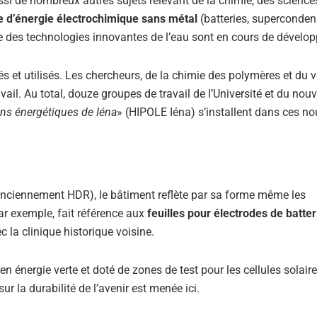
ussi de nombreux autres sujets relevant de la chimie, des science
 d’énergie électrochimique sans métal
(batteries, superconden
ue des technologies innovantes de l’eau sont en cours de dévelo
s et utilisés. Les chercheurs, de la chimie des polymères et du v
vail. Au total, douze groupes de travail de l’Université et du nouv
ons énergétiques de Iéna
» (HIPOLE Iéna) s’installent dans ces n
(anciennement HDR), le bâtiment reflète par sa forme même les
par exemple, fait référence aux
feuilles pour électrodes de batter
c la clinique historique voisine.
n énergie verte et doté de zones de test pour les cellules solaire
 la durabilité de l’avenir est menée ici.