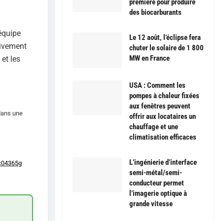
première pour produire
des biocarburants
’équipe
Le 12 août, l’éclipse fera
tivement
chuter le solaire de 1 800
MW en France
et les
USA : Comment les
pompes à chaleur fixées
aux fenêtres peuvent
 dans une
offrir aux locataires un
chauffage et une
climatisation efficaces
L’ingénierie d’interface
c04365g
semi-métal/semi-
conducteur permet
l’imagerie optique à
grande vitesse