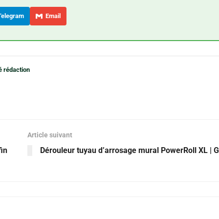
elegram
Email
é rédaction
Article suivant
fin
Dérouleur tuyau d’arrosage mural PowerRoll XL |