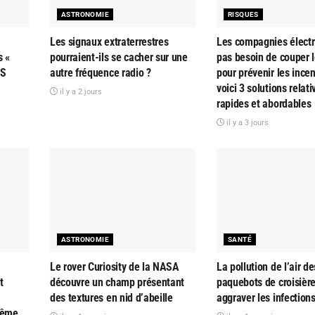
ASTRONOMIE
RISQUES
Les signaux extraterrestres
Les compagnies électr
s «
pourraient-ils se cacher sur une
pas besoin de couper l
AS
autre fréquence radio ?
pour prévenir les ince
voici 3 solutions relat
il y a 2 jours
rapides et abordables
il y a 3 jours
ASTRONOMIE
SANTÉ
Le rover Curiosity de la NASA
La pollution de l’air de
t
découvre un champ présentant
paquebots de croisière
des textures en nid d’abeille
aggraver les infections
rême