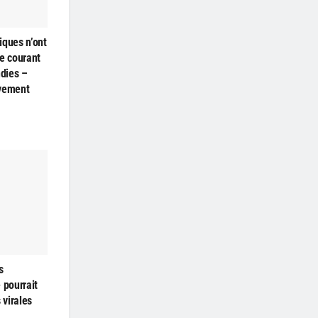
iques n’ont
e courant
ndies –
ivement
s
 pourrait
 virales