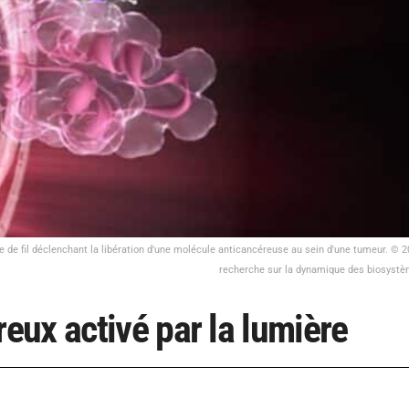
de fil déclenchant la libération d'une molécule anticancéreuse au sein d'une tumeur. © 
recherche sur la dynamique des biosyst
ux activé par la lumière