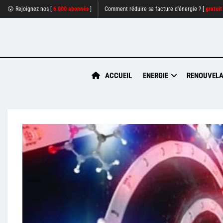
😮 Rejoignez nos [
6.000 abonnés
]
Comment réduire sa facture d'énergie ? [
gratuit
ACCUEIL
ENERGIE
RENOUVELA