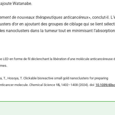
, ajoute Watanabe.
ppement de nouveaux thérapeutiques anticancéreux
», conclut-il. L
usters d’or en ajoutant des groupes de ciblage qui se lient sélec
des nanoclusters dans la tumeur tout en minimisant l’absorption 
’une LED en forme de fil déclenchant la libération d’une molécule anticancéreuse
èmes.
wa, T., Hosoya, T. Clickable bisreactive small gold nanoclusters for preparing
anticancer molecule.
Chemical Science
15,
1402–1408 (2024). doi:
10.1039/d3s