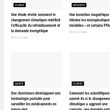
CLIMAT
DÉCHETS
Une étude révèle comment le
Une invention magnétique
changement climatique redéfinit
élimine les microplastique
l’efficacité du refroidissement et
invisibles » et certains PF
la demande énergétique
il y a 2 jours
il y a 1 jour
SANTÉ
CLIMAT
Des chercheurs développent une
Comment les scientifiques
technologie portable pour
savent-ils si le changemen
surveiller les médicaments en
climatique a aggravé une
temps réel
canicule, une tempête ext