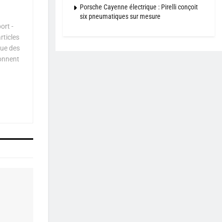
Porsche Cayenne électrique : Pirelli conçoit
six pneumatiques sur mesure
ort -
rticles
que des
çonnent