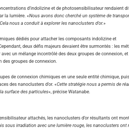
ncentrations d’indolizine et de photosensibilisateur rendaient diff
r la lumière. «
Nous avons donc cherché un système de transpor
Cela nous a conduit à explorer les nanoclusters d’or.
»
himiques dédiés pour attacher les composants indolizine et
 Cependant, deux défis majeurs devaient être surmontés : les mé
r avec un mélange incontrôlé des deux groupes de connexion, et 
n des groupes de connexion.
oupes de connexion chimiques en une seule entité chimique, pui
ces des nanoclusters d’or. «
Cette stratégie nous a permis de réa
a surface des particules
», précise Watanabe.
sibilisateur attachés, les nanoclusters d’or résultants ont mon
is sous irradiation avec une lumière rouge, les nanoclusters ont