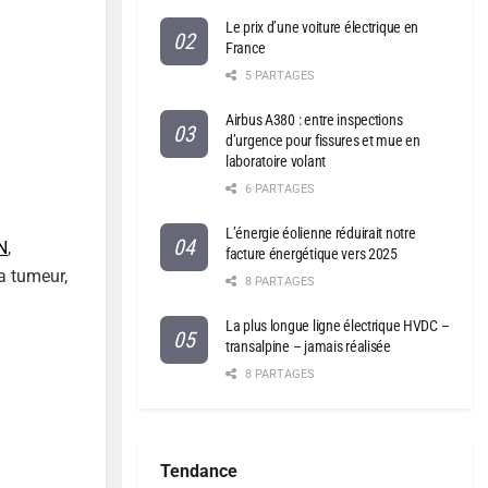
Le prix d’une voiture électrique en
France
5 PARTAGES
Airbus A380 : entre inspections
d’urgence pour fissures et mue en
laboratoire volant
6 PARTAGES
L’énergie éolienne réduirait notre
N
,
facture énergétique vers 2025
la tumeur,
8 PARTAGES
La plus longue ligne électrique HVDC –
transalpine – jamais réalisée
8 PARTAGES
Tendance