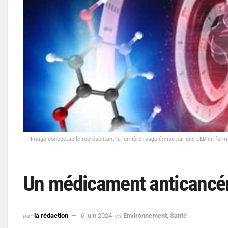
Image conceptuelle représentant la lumière rouge émise par une LED en forme 
Un médicament anticancére
par
la rédaction
6 juin 2024
en
Environnement
,
Santé