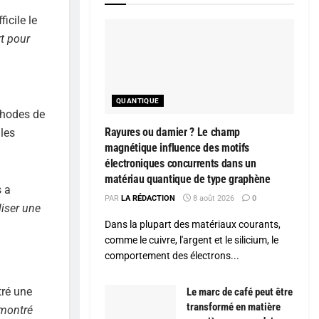
icile le
t pour
QUANTIQUE
thodes de
Rayures ou damier ? Le champ
les
magnétique influence des motifs
électroniques concurrents dans un
matériau quantique de type graphène
s a
PAR
LA RÉDACTION
8 août 2026
0
liser une
Dans la plupart des matériaux courants,
comme le cuivre, l'argent et le silicium, le
comportement des électrons...
tré une
Le marc de café peut être
transformé en matière
 montré