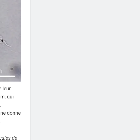
 leur
m, qui
t
tine donne
.
cules de