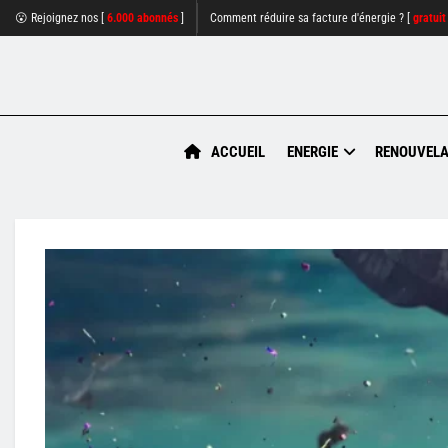
😮 Rejoignez nos [
6.000 abonnés
]
Comment réduire sa facture d'énergie ? [
gratuit
ACCUEIL
ENERGIE
RENOUVELA