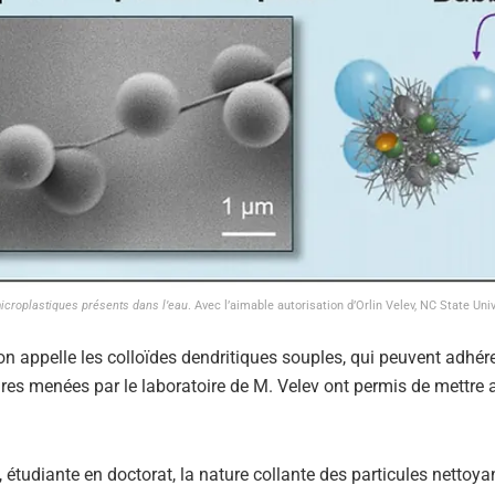
microplastiques présents dans l’eau
. Avec l’aimable autorisation d’Orlin Velev, NC State Univ
n appelle les colloïdes dendritiques souples, qui peuvent adhére
res menées par le laboratoire de M. Velev ont permis de mettre 
, étudiante en doctorat, la nature collante des particules nettoya