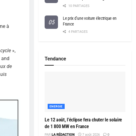
10 PARTAGES
Le prix d’une voiture électrique en
France
ème à
4 PARTAGES
 cycle
»,
l and
Tendance
aux de
puis
ENERGIE
Le 12 août, l’éclipse fera chuter le solaire
de 1 800 MW en France
PAR
LA RÉDACTION
7 août 2026
0