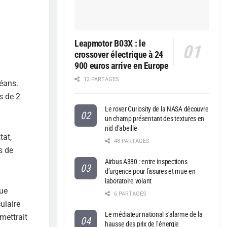
Leapmotor B03X : le
crossover électrique à 24
900 euros arrive en Europe
12 PARTAGES
céans.
s de 2
Le rover Curiosity de la NASA découvre
un champ présentant des textures en
nid d’abeille
tat,
48 PARTAGES
s de
Airbus A380 : entre inspections
d’urgence pour fissures et mue en
laboratoire volant
due
6 PARTAGES
ulaire
Le médiateur national s’alarme de la
rmettrait
hausse des prix de l’énergie