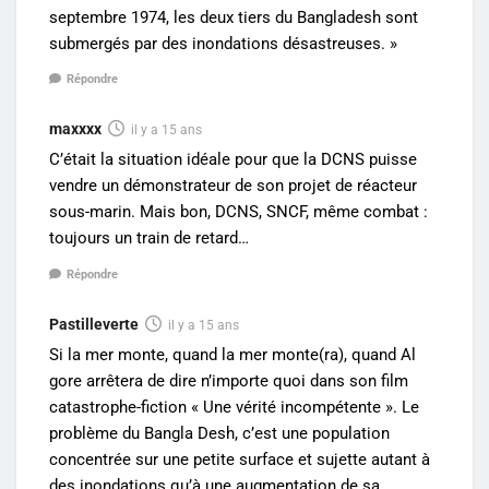
septembre 1974, les deux tiers du Bangladesh sont
submergés par des inondations désastreuses. »
Répondre
maxxxx
il y a 15 ans
C’était la situation idéale pour que la DCNS puisse
vendre un démonstrateur de son projet de réacteur
sous-marin. Mais bon, DCNS, SNCF, même combat :
toujours un train de retard…
Répondre
Pastilleverte
il y a 15 ans
Si la mer monte, quand la mer monte(ra), quand Al
gore arrêtera de dire n’importe quoi dans son film
catastrophe-fiction « Une vérité incompétente ». Le
problème du Bangla Desh, c’est une population
concentrée sur une petite surface et sujette autant à
des inondations qu’à une augmentation de sa