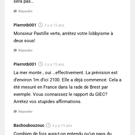
sera pas…
Répondre
Pierrotb001
il y a 15 ans
Monsieur Pastille verte, arrétez votre lobbyisme à
deux sous!
Répondre
Pierrotb001
il y a 15 ans
La mer monte , oui …effectivement. La prévision est
d’environ 1m d’ici 2100. Elle a déjà commencé. Cela a
été mesuré en France dans la rade de Brest par
exemple. Vous connaissez le rapport du GIEC?
Arrétez vos stupides affirmations.
Répondre
Bachoubouzouc
il y a 15 ans
Combien de fois aura-t-on entendu qu’un pays du