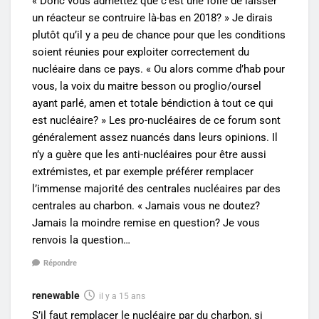
« Donc vous admettez que c’est une folie de laisser
un réacteur se contruire là-bas en 2018? » Je dirais
plutôt qu’il y a peu de chance pour que les conditions
soient réunies pour exploiter correctement du
nucléaire dans ce pays. « Ou alors comme d’hab pour
vous, la voix du maitre besson ou proglio/oursel
ayant parlé, amen et totale béndiction à tout ce qui
est nucléaire? » Les pro-nucléaires de ce forum sont
généralement assez nuancés dans leurs opinions. Il
n’y a guère que les anti-nucléaires pour être aussi
extrémistes, et par exemple préférer remplacer
l’immense majorité des centrales nucléaires par des
centrales au charbon. « Jamais vous ne doutez?
Jamais la moindre remise en question? Je vous
renvois la question…
Répondre
renewable
il y a 15 ans
S’il faut remplacer le nucléaire par du charbon, si