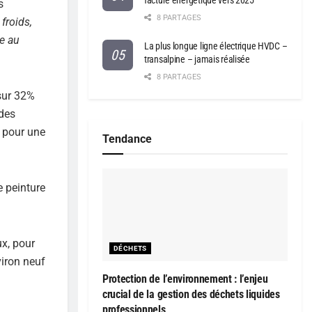
facture énergétique vers 2025
s
8 PARTAGES
froids,
ce au
La plus longue ligne électrique HVDC –
transalpine – jamais réalisée
8 PARTAGES
 sur 32%
 des
t pour une
Tendance
e peinture
ux, pour
DÉCHETS
viron neuf
Protection de l’environnement : l’enjeu
crucial de la gestion des déchets liquides
professionnels