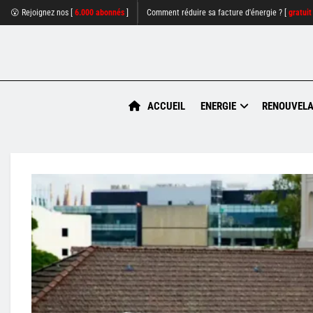
😮 Rejoignez nos [
6.000 abonnés
]
Comment réduire sa facture d'énergie ? [
gratuit
ACCUEIL
ENERGIE
RENOUVELA