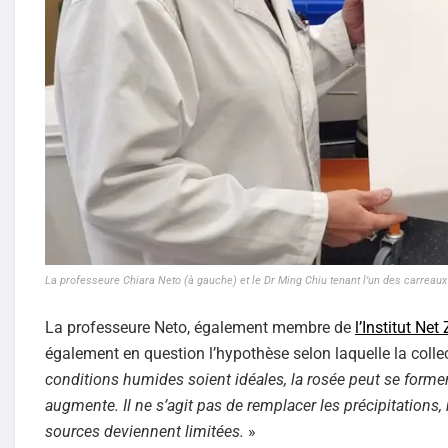
La professeure Chiara Neto (à gauche) et le Dr Ming Chiu tenant l’un des carreaux
La professeure Neto, également membre de
l’Institut Net
également en question l’hypothèse selon laquelle la coll
conditions humides soient idéales, la rosée peut se forme
augmente. Il ne s’agit pas de remplacer les précipitations,
sources deviennent limitées.
»