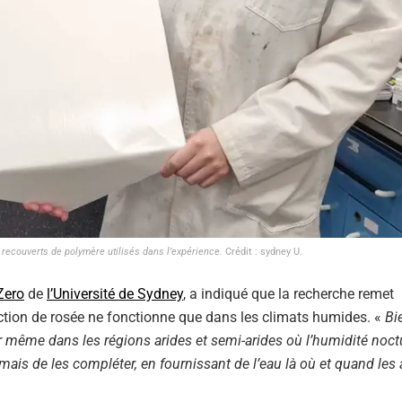
 recouverts de polymère utilisés dans l’expérience.
Crédit : sydney U.
 Zero
de
l’Université de Sydney
, a indiqué que la recherche remet
ection de rosée ne fonctionne que dans les climats humides. «
Bie
r même dans les régions arides et semi-arides où l’humidité noct
 mais de les compléter, en fournissant de l’eau là où et quand les 