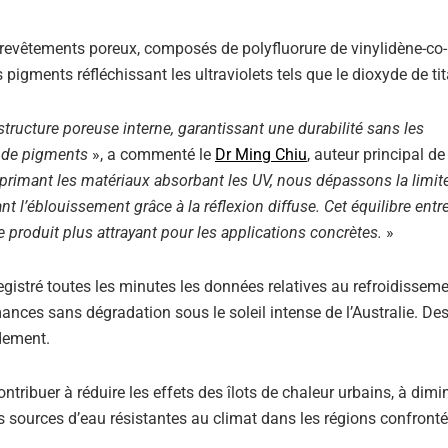
s revêtements poreux, composés de polyfluorure de vinylidène-co-
igments réfléchissant les ultraviolets tels que le dioxyde de ti
structure poreuse interne, garantissant une durabilité sans les
 de pigments
», a commenté le
Dr Ming Chiu
, auteur principal de 
primant les matériaux absorbant les UV, nous dépassons la limit
tant l’éblouissement grâce à la réflexion diffuse. Cet équilibre entr
le produit plus attrayant pour les applications concrètes.
»
egistré toutes les minutes les données relatives au refroidisseme
ances sans dégradation sous le soleil intense de l’Australie. De
idement.
ntribuer à réduire les effets des îlots de chaleur urbains, à dimi
es sources d’eau résistantes au climat dans les régions confront