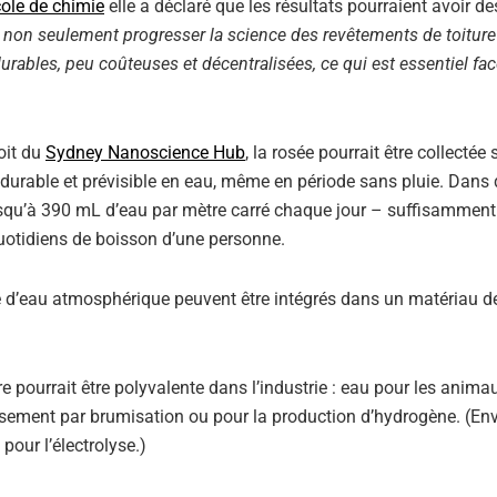
cole de chimie
elle a déclaré que les résultats pourraient avoir de
t non seulement progresser la science des revêtements de toiture 
rables, peu coûteuses et décentralisées, ce qui est essentiel fa
toit du
Sydney Nanoscience Hub
, la rosée pourrait être collectée
 durable et prévisible en eau, même en période sans pluie. Dans
jusqu’à 390 mL d’eau par mètre carré chaque jour – suffisammen
uotidiens de boisson d’une personne.
re d’eau atmosphérique peuvent être intégrés dans un matériau d
e pourrait être polyvalente dans l’industrie : eau pour les anima
dissement par brumisation ou pour la production d’hydrogène. (En
our l’électrolyse.)