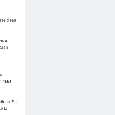
ase d’eau
ns le
rzaan
ts
s, mais
ations. Sa
ur la