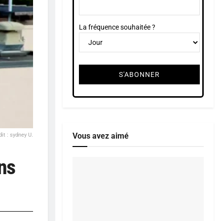
La fréquence souhaitée ?
Vous avez aimé
it : sydney U.
ns