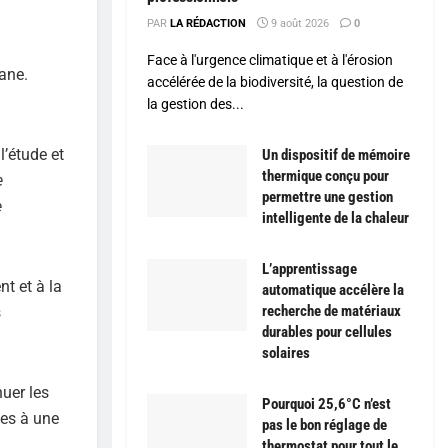
PAR
LA RÉDACTION
9 août 2026
0
Face à l'urgence climatique et à l'érosion
tane.
accélérée de la biodiversité, la question de
la gestion des...
l’étude et
Un dispositif de mémoire
thermique conçu pour
e
permettre une gestion
e
intelligente de la chaleur
L’apprentissage
nt et à la
automatique accélère la
recherche de matériaux
s
durables pour cellules
solaires
nuer les
Pourquoi 25,6°C n’est
ées à une
pas le bon réglage de
thermostat pour tout le