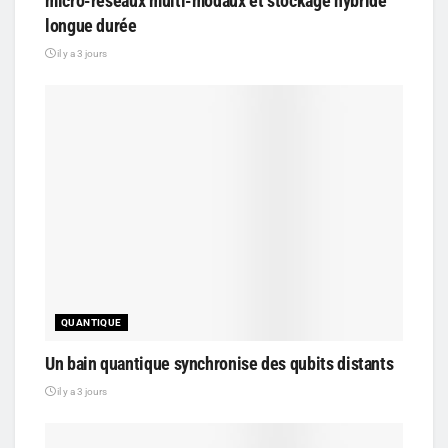
micro-réseaux multi-modaux et stockage hybride
longue durée
il y a 3 jours
QUANTIQUE
Un bain quantique synchronise des qubits distants
il y a 3 jours