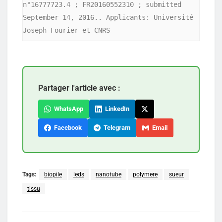
n°16777723.4 ; FR20160552310 ; submitted 
September 14, 2016.. Applicants: Université 
Joseph Fourier et CNRS
Partager l'article avec :
WhatsApp
LinkedIn
Facebook
Telegram
Email
Tags:
biopile
leds
nanotube
polymere
sueur
tissu